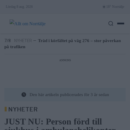
Skip
☀️
Lördag 8 aug. 2026
18° Norrtälje
to
6/8
NYHETER
—
Efter skadegörelsen – vattenrutschkanan
content
stängd hela sommaren
7/8
LEDARE
—
Bältros kan innebära livslångt lidande för den
som drabbas
7/8
NYHETER
—
Träd i körfältet på väg 276 – stor påverkan
på trafiken
7/8
NYHETER
—
Lukas Söderholm gör egen konsert på
Roslagsteatern
ANNONS
6/8
NYHETER
—
Vattenrutschkanan hålls stängd på Norrtälje
badhus
6/8
NYHETER
—
Efter skadegörelsen – vattenrutschkanan
stängd hela sommaren
7/8
LEDARE
—
Bältros kan innebära livslångt lidande för den
Den här artikeln publicerades för 3 år sedan
som drabbas
NYHETER
JUST NU: Person förd till