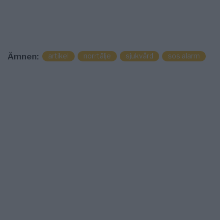
Ämnen:
artikel
norrtälje
sjukvård
sos alarm