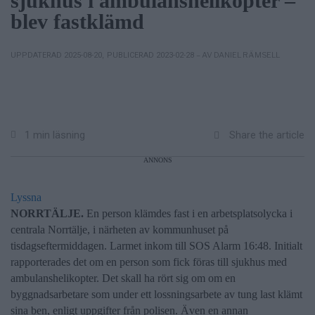
sjukhus i ambulanshelikopter –
blev fastklämd
– AV DANIEL RÄMSELL
UPPDATERAD 2025-08-20
,
PUBLICERAD 2023-02-28
Share the article
1 min läsning
ANNONS
Lyssna
NORRTÄLJE.
En person klämdes fast i en arbetsplatsolycka i
centrala Norrtälje, i närheten av kommunhuset på
tisdagseftermiddagen. Larmet inkom till SOS Alarm 16:48. Initialt
rapporterades det om en person som fick föras till sjukhus med
ambulanshelikopter. Det skall ha rört sig om om en
byggnadsarbetare som under ett lossningsarbete av tung last klämt
sina ben, enligt uppgifter från polisen. Även en annan