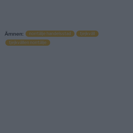
norrtälje handelsstad
tjejkväll
Ämnen:
tjejkvällen norrtälje