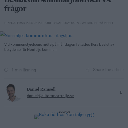
Beslut om sommarjobb och VA-
frågor
– AV DANIEL RÄMSELL
UPPDATERAD 2025-08-20
,
PUBLICERAD 2025-04-09
Vid kommunstyrelsens möte på måndagen fattades flera beslut av
betydelse för Norrtälje kommun.
Share the article
1 min läsning
Daniel Rämsell
daniel@alltomnorrtalje.se
ANNONS