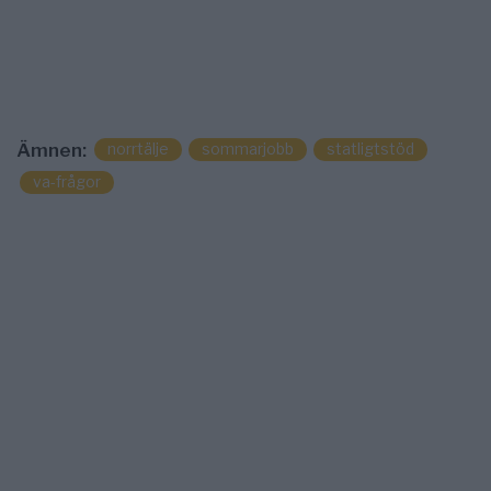
norrtälje
sommarjobb
statligtstöd
Ämnen:
va-frågor