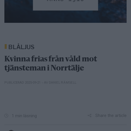
BLÅLJUS
Kvinna frias från våld mot
tjänsteman i Norrtälje
– AV DANIEL RÄMSELL
PUBLICERAD 2025-09-21
Share the article
1 min läsning