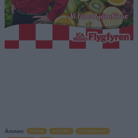
kvinna
norrtälje
ordningsvakt
Ämnen: