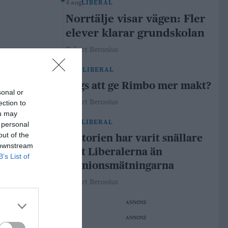
4 aug
LIBERAL
Norrtälje visar vägen: Fler
elever klarar grundskolan
Robert Beronius
29 jul
LIBERAL
Dags att ge Rimbo mer makt?
sonal or
Robert Beronius
ection to
ou may
21 jul
LIBERAL
 personal
out of the
Historien har varit snällare
 downstream
mot Liberalerna än
B’s List of
opinionsmätningarna
Robert Beronius
ANNONS
ANNONS