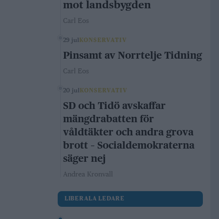
mot landsbygden
Carl Eos
29 jul
KONSERVATIV
Pinsamt av Norrtelje Tidning
Carl Eos
20 jul
KONSERVATIV
SD och Tidö avskaffar
mängdrabatten för
våldtäkter och andra grova
brott – Socialdemokraterna
säger nej
Andrea Kronvall
LIBERALA LEDARE