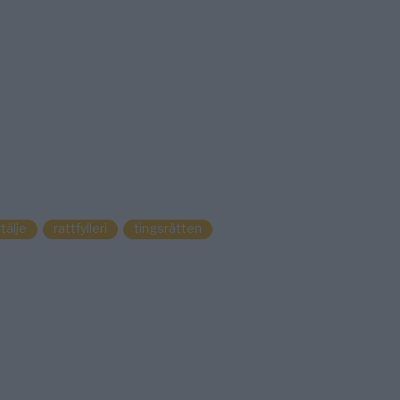
tälje
rattfylleri
tingsrätten