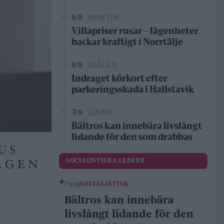
8/8
NYHETER
Villapriser rusar – lägenheter
backar kraftigt i Norrtälje
8/8
BLÅLJUS
Indraget körkort efter
parkeringsskada i Hallstavik
7/8
LEDARE
Bältros kan innebära livslångt
lidande för den som drabbas
SOCIALISTISKA LEDARE
7 aug
SOCIALISTISK
Bältros kan innebära
livslångt lidande för den