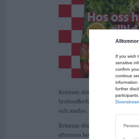
Alltomnorr
If you wish 
sensitive in
confirm you
continue se
information 
further disc
Kvinnan döms till fängelse i en 
participants
brottsofferfonden samt ersätta s
Downstream 
och analys.
Kvinnan döms för grovt rattfyll
Persona
eftersom hon saknade körkort.