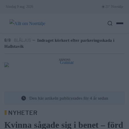
på trafiken
Skip
☀️
Söndag 9 aug. 2026
21° Norrtälje
8/8
KONSERVATIVA LEDARE
—
Miljöpartiets höjda
to
drivmedelspriser är hat mot landsbygden
content
8/8
NYHETER
—
Villapriser rusar – lägenheter backar
kraftigt i Norrtälje
8/8
BLÅLJUS
—
Indraget körkort efter parkeringsskada i
Hallstavik
7/8
LEDARE
—
Bältros kan innebära livslångt lidande för den
som drabbas
7/8
NYHETER
—
Träd i körfältet på väg 276 – stor påverkan
ANNONS
på trafiken
8/8
KONSERVATIVA LEDARE
—
Miljöpartiets höjda
drivmedelspriser är hat mot landsbygden
Den här artikeln publicerades för 4 år sedan
NYHETER
Kvinna sågade sig i benet – förd