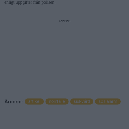
enligt uppgifter från polisen.
ANNONS
Ämnen:
artikel
norrtälje
sjukvård
sos alarm