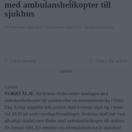
med ambulanshelikopter till
sjukhus
– AV REDAKTIONEN
UPPDATERAD 2025-08-20
,
PUBLICERAD 2022-11-10
Share the article
1 min läsning
ANNONS
Lyssna
NORRTÄLJE.
En kvinna fördes under torsdagen med
ambulanshelikopter till sjukhus efter en arbetsplatsolycka i Östra
Eka. Enligt uppgifter från polisen skall kvinnan sågat sig i benet
vid 10:20 på under torsdagsförmiddagen. Kvinnan skall inte varit
allvarligt skadad men fördes med ambulanshelikopter till sjukhus
för fortsatt vård. En anmälan om arbetsplatsolycka är upprättad