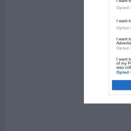
I want t
Opted 
I want t
Opted 
I want 
Advertis
Opted 
I want t
of my P
was col
Opted 