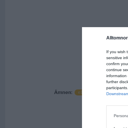
Alltomnorr
If you wish 
sensitive in
confirm you
continue se
information 
further disc
participants
Ämnen:
e18
norrtälje
ronde
Downstream 
Persona