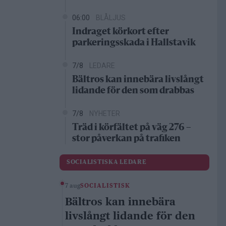
06:00
BLÅLJUS
Indraget körkort efter
parkeringsskada i Hallstavik
7/8
LEDARE
Bältros kan innebära livslångt
lidande för den som drabbas
7/8
NYHETER
Träd i körfältet på väg 276 –
stor påverkan på trafiken
SOCIALISTISKA LEDARE
7 aug
SOCIALISTISK
Bältros kan innebära
livslångt lidande för den