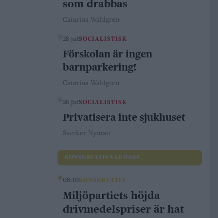
som drabbas
Catarina Wahlgren
28 jul
SOCIALISTISK
Förskolan är ingen
barnparkering!
Catarina Wahlgren
26 jul
SOCIALISTISK
Privatisera inte sjukhuset
Sverker Nyman
KONSERVATIVA LEDARE
08:10
KONSERVATIV
Miljöpartiets höjda
drivmedelspriser är hat