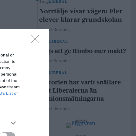
4 aug
LIBERAL
Norrtälje visar vägen: Fler
elever klarar grundskolan
Robert Beronius
29 jul
LIBERAL
Dags att ge Rimbo mer makt?
sonal or
Robert Beronius
ection to
ou may
21 jul
LIBERAL
 personal
out of the
Historien har varit snällare
 downstream
mot Liberalerna än
B’s List of
opinionsmätningarna
Robert Beronius
ANNONS
ANNONS