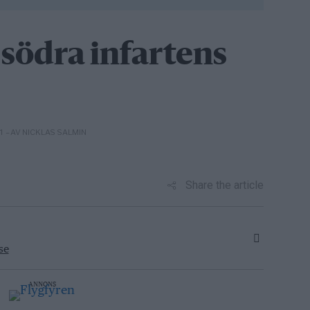
 södra infartens
– AV NICKLAS SALMIN
01
Share the article
se
ANNONS