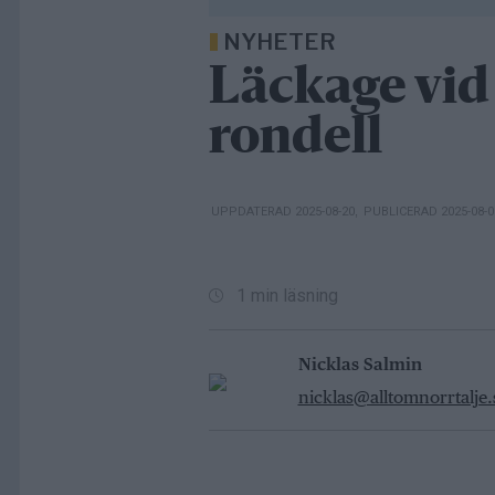
NYHETER
Läckage vid
rondell
UPPDATERAD 2025-08-20
,
PUBLICERAD 2025-08-
1 min läsning
Nicklas Salmin
nicklas@alltomnorrtalje.