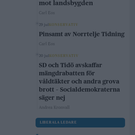
mot landsbygden
Carl Eos
29 jul
KONSERVATIV
Pinsamt av Norrtelje Tidning
Carl Eos
20 jul
KONSERVATIV
SD och Tidö avskaffar
mängdrabatten för
våldtäkter och andra grova
brott – Socialdemokraterna
säger nej
Andrea Kronvall
LIBERALA LEDARE