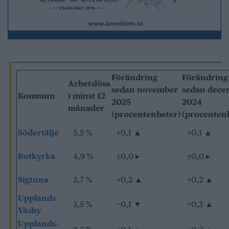
Förändring
Förändring
Arbetslösa
sedan november
sedan dece
Kommun
i minst 12
2025
2024
månader
(procentenheter)
(procenten
Södertälje
5,5 %
+0,1
▲
+0,1
▲
Botkyrka
4,9 %
±0,0
▸
±0,0
▸
Sigtuna
3,7 %
+0,2
▲
+0,2
▲
Upplands
3,5 %
−0,1
▼
+0,3
▲
Väsby
Upplands-