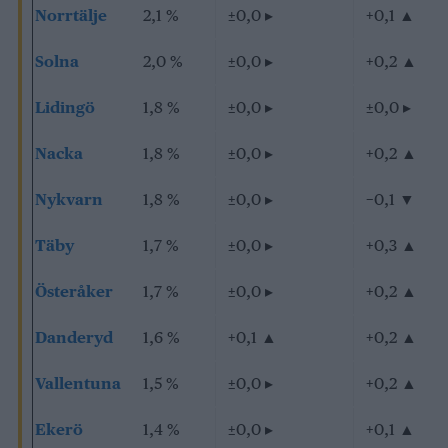
Norrtälje
2,1 %
±0,0
▸
+0,1
▲
Solna
2,0 %
±0,0
▸
+0,2
▲
Lidingö
1,8 %
±0,0
▸
±0,0
▸
Nacka
1,8 %
±0,0
▸
+0,2
▲
Nykvarn
1,8 %
±0,0
▸
−0,1
▼
Täby
1,7 %
±0,0
▸
+0,3
▲
Österåker
1,7 %
±0,0
▸
+0,2
▲
Danderyd
1,6 %
+0,1
▲
+0,2
▲
Vallentuna
1,5 %
±0,0
▸
+0,2
▲
Ekerö
1,4 %
±0,0
▸
+0,1
▲