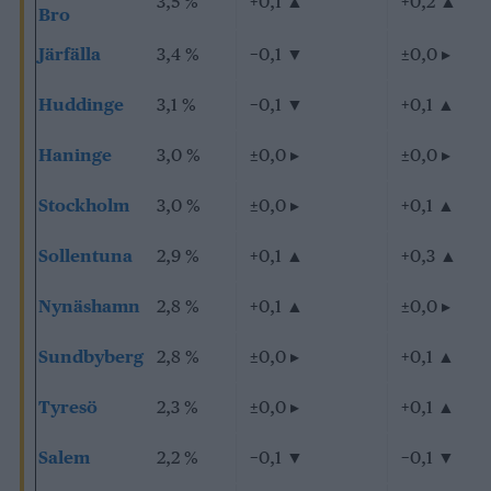
3,5 %
+0,1
▲
+0,2
▲
Bro
Järfälla
3,4 %
−0,1
▼
±0,0
▸
Huddinge
3,1 %
−0,1
▼
+0,1
▲
Haninge
3,0 %
±0,0
▸
±0,0
▸
Stockholm
3,0 %
±0,0
▸
+0,1
▲
Sollentuna
2,9 %
+0,1
▲
+0,3
▲
Nynäshamn
2,8 %
+0,1
▲
±0,0
▸
Sundbyberg
2,8 %
±0,0
▸
+0,1
▲
Tyresö
2,3 %
±0,0
▸
+0,1
▲
Salem
2,2 %
−0,1
▼
−0,1
▼