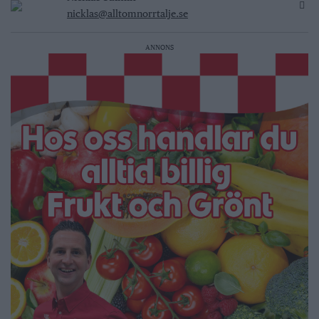
nicklas@alltomnorrtalje.se
ANNONS