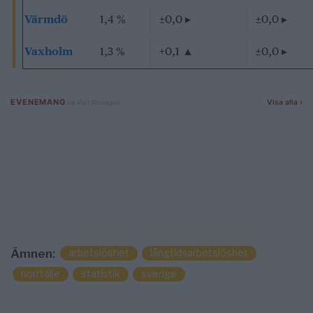
Värmdö
1,4 %
±0,0
▸
±0,0
▸
Vaxholm
1,3 %
+0,1
▲
±0,0
▸
arbetslöshet
långtidsarbetslöshet
Ämnen:
norrtälje
statistik
sverige