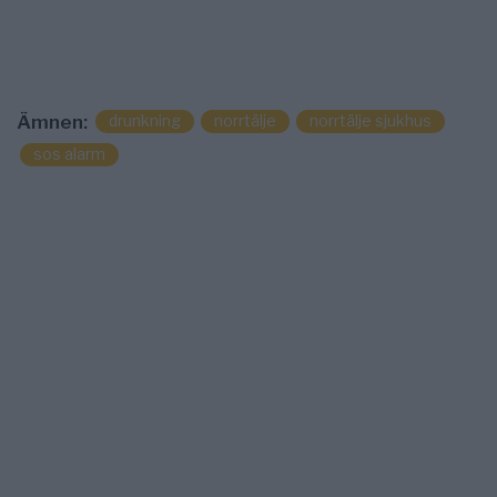
drunkning
norrtälje
norrtälje sjukhus
Ämnen:
sos alarm