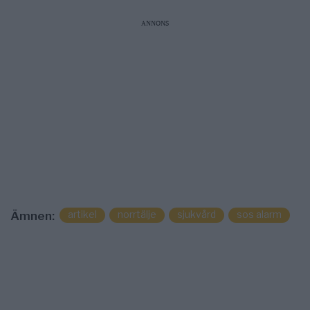
ANNONS
artikel
norrtälje
sjukvård
sos alarm
Ämnen: