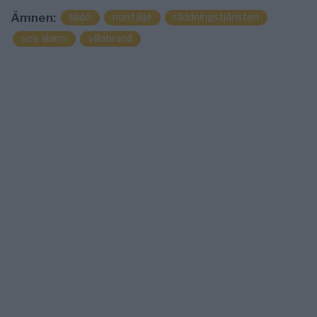
blidö
norrtälje
räddningstjänsten
Ämnen:
sos alarm
villabrand