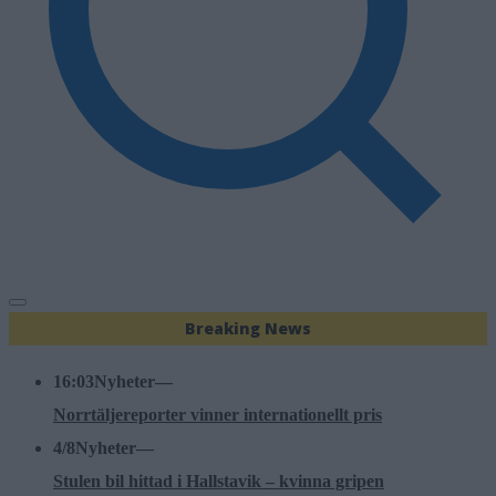
Breaking News
16:03
Nyheter
—
Norrtäljereporter vinner internationellt pris
4/8
Nyheter
—
Stulen bil hittad i Hallstavik – kvinna gripen