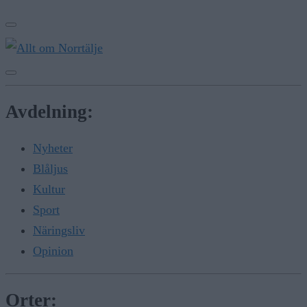
Avdelning:
Nyheter
Blåljus
Kultur
Sport
Näringsliv
Opinion
Orter: