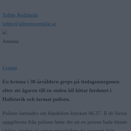
Tobbe Rydsheim
tobbe@alltomnorrtalje.se
Annons
Lyssna
En kvinna i 30-årsåldern greps på tisdagsmorgonen
efter att ägaren till en stulen bil hittat fordonet i
Hallstavik och larmat polisen.
Polisen larmades om händelsen klockan 06.37. II de första
uppgifterna från polisen hette det att en person hade hittats
i bilen, medan en annan misstänktes ha sprungit från