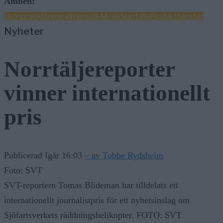
Ämnen:
Ekonomisk
förening
livemusik
Musik
Norrtälje
Produkttjänster
Nyheter
Norrtäljereporter
vinner internationellt
pris
Publicerad Igår 16:03
– av Tobbe Rydsheim
Foto: SVT
SVT-reportern Tomas Blideman har tilldelats ett
internationellt journalistpris för ett nyhetsinslag om
Sjöfartsverkets räddningshelikopter. FOTO: SVT