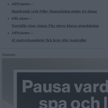
4/8
Nyheter
—
Hundratals verk fyller Skaparladan under tre dagar
4/8
Ledare
—
Norrtälje visar vägen: Fler elever klarar grundskolan
3/8
Nyheter
—
41 matverksamheter fick krav efter kontroller
Annons