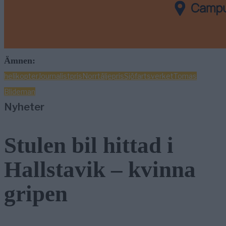
Ämnen:
helikopter
Journalistpris
Norrtälje
pris
Sjöfartsverket
Tomas
Blideman
Nyheter
Stulen bil hittad i
Hallstavik – kvinna
gripen