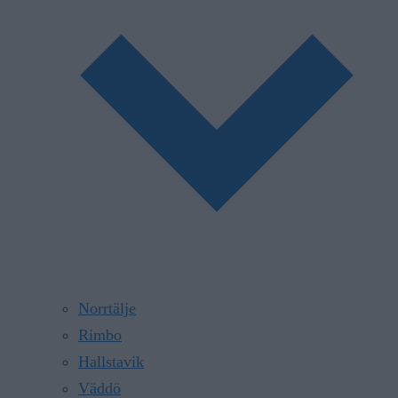
Norrtälje
Rimbo
Hallstavik
Väddö