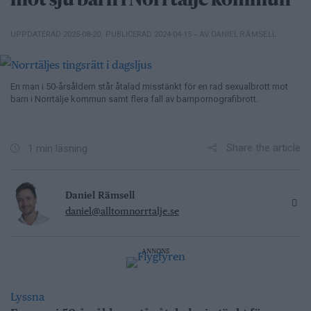
mot sju barn i Norrtälje kommun
– AV DANIEL RÄMSELL
UPPDATERAD 2025-08-20
,
PUBLICERAD 2024-04-15
En man i 50-årsåldern står åtalad misstänkt för en rad sexualbrott mot
barn i Norrtälje kommun samt flera fall av barnpornografibrott.
Share the article
1 min läsning
Daniel Rämsell
daniel@alltomnorrtalje.se
ANNONS
Lyssna