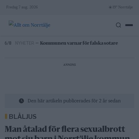
Skip
4/8
NYHETER
—
Stulen bil hittad i Hallstavik – kvinna
☀️
Fredag 7 aug. 2026
19° Norrtälje
gripen
to
6/8
NYHETER
—
Vattenrutschkanan hålls stängd på
content
Norrtälje badhus
6/8
NYHETER
—
Efter skadegörelsen –
vattenrutschkanan stängd hela sommaren
6/8
NYHETER
—
Kommunen varnar för falska sotare
5/8
NYHETER
—
Norrtäljereporter vinner internationellt
pris
4/8
NYHETER
—
Stulen bil hittad i Hallstavik – kvinna
ANNONS
gripen
6/8
NYHETER
—
Vattenrutschkanan hålls stängd på
Norrtälje badhus
Den här artikeln publicerades för 2 år sedan
BLÅLJUS
Man åtalad för flera sexualbrott