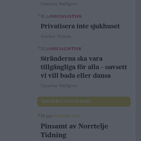
Catarina Wahlgren
26 jul
SOCIALISTISK
Privatisera inte sjukhuset
Sverker Nyman
22 jul
SOCIALISTISK
Stränderna ska vara
tillgängliga för alla – oavsett
vi vill bada eller dansa
Catarina Wahlgren
KONSERVATIVA LEDARE
29 jul
KONSERVATIV
Pinsamt av Norrtelje
Tidning