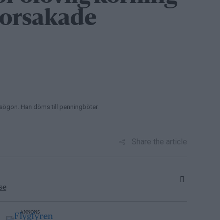
– orsakade
glasögon. Han döms till penningböter.
Share the article
se
ANNONS