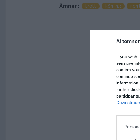
Ämnen:
brott
körning
norrt
Alltomnorr
If you wish 
sensitive in
confirm you
continue se
information 
further disc
participants
Downstream 
Persona