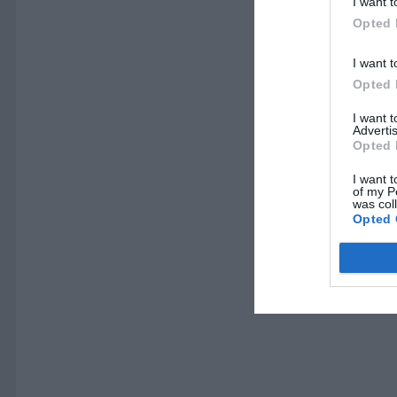
I want t
Opted 
I want t
Opted 
I want 
Advertis
Opted 
I want t
of my P
was col
Opted 