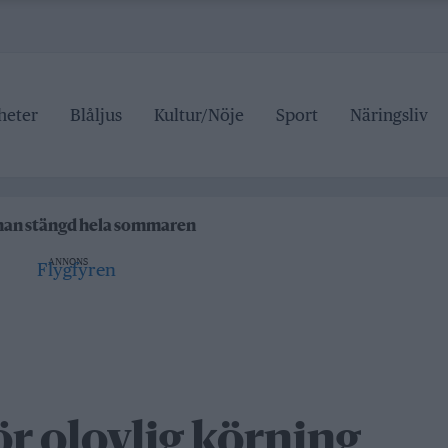
heter
Blåljus
Kultur/Nöje
Sport
Näringsliv
ipen
rrtälje badhus
anan stängd hela sommaren
ANNONS
 pris
ipen
rrtälje badhus
r olovlig körning