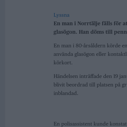
Lyssna
En man i Norrtälje fälls för a
glasögon. Han döms till penn
En man i 80-årsåldern körde en
använda glasögon eller kontaktli
körkort.
Händelsen inträffade den 19 janu
blivit beordrad till platsen på
inblandad.
En polisassistent kunde konstate