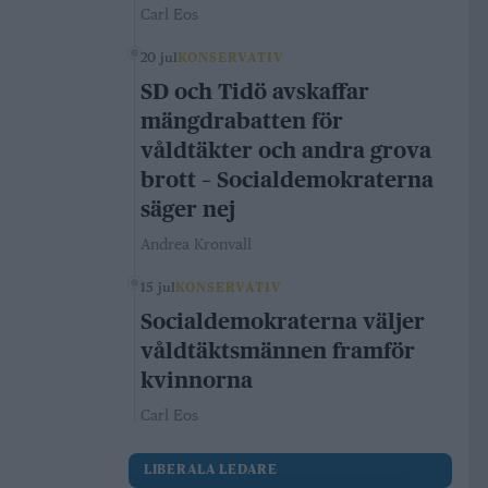
Carl Eos
20 jul
KONSERVATIV
SD och Tidö avskaffar
mängdrabatten för
våldtäkter och andra grova
brott – Socialdemokraterna
säger nej
Andrea Kronvall
15 jul
KONSERVATIV
Socialdemokraterna väljer
våldtäktsmännen framför
kvinnorna
Carl Eos
LIBERALA LEDARE