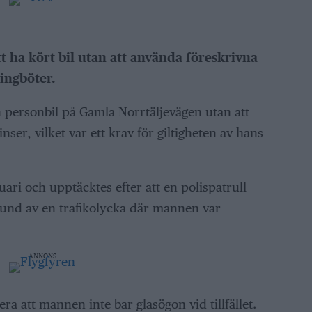
tt ha kört bil utan att använda föreskrivna
ingböter.
 personbil på Gamla Norrtäljevägen utan att
nser, vilket var ett krav för giltigheten av hans
ari och upptäcktes efter att en polispatrull
 grund av en trafikolycka där mannen var
ANNONS
ra att mannen inte bar glasögon vid tillfället.