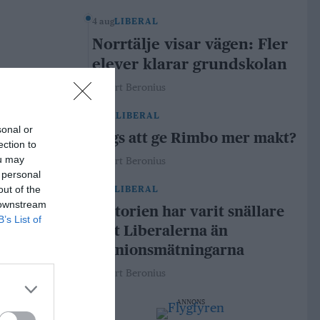
4 aug
LIBERAL
Norrtälje visar vägen: Fler
elever klarar grundskolan
Robert Beronius
29 jul
LIBERAL
sonal or
Dags att ge Rimbo mer makt?
ection to
ou may
Robert Beronius
 personal
out of the
21 jul
LIBERAL
 downstream
Historien har varit snällare
B’s List of
mot Liberalerna än
opinionsmätningarna
Robert Beronius
ANNONS