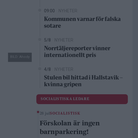
09:00
NYHETER
Kommunen varnar för falska
sotare
5/8
NYHETER
Norrtäljereporter vinner
internationellt pris
BILD: Ahody
4/8
NYHETER
Stulen bil hittad i Hallstavik –
kvinna gripen
SOCIALISTISKA LEDARE
28 jul
SOCIALISTISK
Förskolan är ingen
barnparkering!