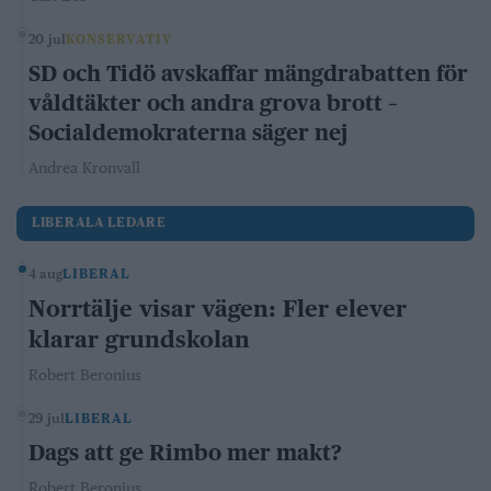
20 jul
KONSERVATIV
SD och Tidö avskaffar mängdrabatten för
våldtäkter och andra grova brott –
Socialdemokraterna säger nej
Andrea Kronvall
LIBERALA LEDARE
4 aug
LIBERAL
Norrtälje visar vägen: Fler elever
klarar grundskolan
Robert Beronius
29 jul
LIBERAL
Dags att ge Rimbo mer makt?
Robert Beronius