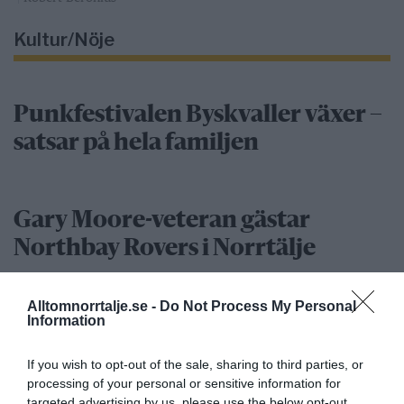
Kultur/Nöje
Punkfestivalen Byskvaller växer –
satsar på hela familjen
Gary Moore-veteran gästar
Northbay Rovers i Norrtälje
Alltomnorrtalje.se -
Do Not Process My Personal
Information
”Vad händer på byn?” passerar 50
000 medlemmar
If you wish to opt-out of the sale, sharing to third parties, or
processing of your personal or sensitive information for
Näringsliv
targeted advertising by us, please use the below opt-out