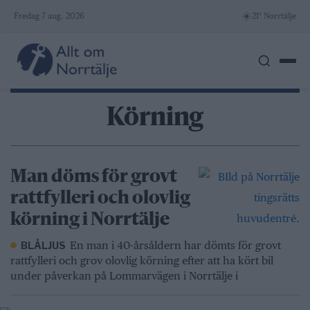
Skip
☀️
Fredag 7 aug. 2026
21° Norrtälje
to
content
Körning
Man döms för grovt
rattfylleri och olovlig
körning i Norrtälje
En man i 40-årsåldern har dömts för grovt
BLÅLJUS
rattfylleri och grov olovlig körning efter att ha kört bil
under påverkan på Lommarvägen i Norrtälje i