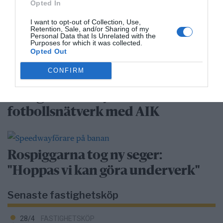
Opted In
I want to opt-out of Collection, Use,
Retention, Sale, and/or Sharing of my
Personal Data that Is Unrelated with the
Rospiggarna laddar för
Purposes for which it was collected.
Opted Out
hemmamatch mot serieledarna
CONFIRM
BKV går med i nytt
fotbollsnätverk med AIK
Rospiggarna tog ny seger:
"Hoppas vi kan göra underverk"
Senaste fastighetsköp
28/4
FASTIGHETSKÖP