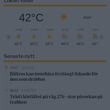
Lokalt väder
42°C
Klart
13:00
14:00
15:00
16:00
17:00
18:00
1
‹
›
42°C
43°C
44°C
44°C
44°C
43°C
4
Senaste nytt
10:37
LEDARE
Bältros kan innebära livslångt lidande för
den som drabbas
08:22
NYHETER
Träd i körfältet på väg 276 - stor påverkan på
trafiken