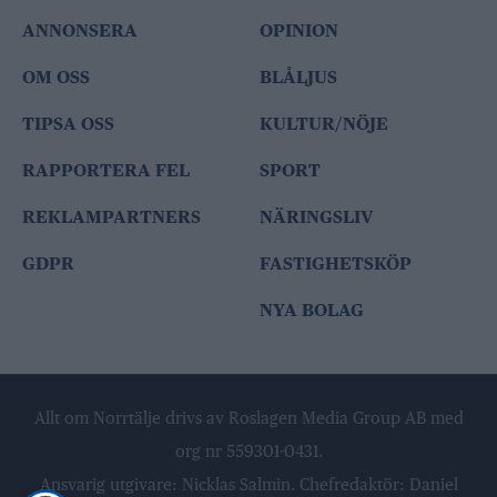
ANNONSERA
OPINION
OM OSS
BLÅLJUS
TIPSA OSS
KULTUR/NÖJE
RAPPORTERA FEL
SPORT
REKLAMPARTNERS
NÄRINGSLIV
GDPR
FASTIGHETSKÖP
NYA BOLAG
Allt om Norrtälje drivs av Roslagen Media Group AB med
org nr 559301-0431.
Ansvarig utgivare: Nicklas Salmin. Chefredaktör: Daniel