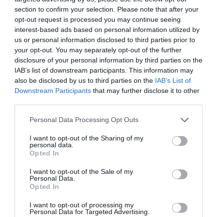
section to confirm your selection. Please note that after your
opt-out request is processed you may continue seeing
interest-based ads based on personal information utilized by
us or personal information disclosed to third parties prior to
Så många är långtidsarbetslösa i
your opt-out. You may separately opt-out of the further
disclosure of your personal information by third parties on the
Norrtälje
IAB’s list of downstream participants. This information may
also be disclosed by us to third parties on the
IAB’s List of
Downstream Participants
that may further disclose it to other
third parties.
Bino Drummond gör comeback -
Personal Data Processing Opt Outs
tar plats i styrelse
I want to opt-out of the Sharing of my
personal data.
Opted In
Säkerhetslösningar i Norrtälje – allt
I want to opt-out of the Sale of my
fler väljer inbrottslarm,
Personal Data.
Opted In
kameraövervakning och passersystem
I want to opt-out of processing my
Personal Data for Targeted Advertising.
Sport