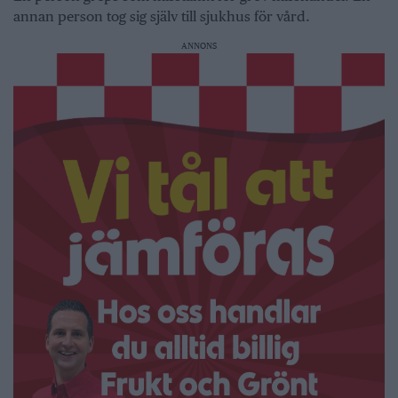
annan person tog sig själv till sjukhus för vård.
ANNONS