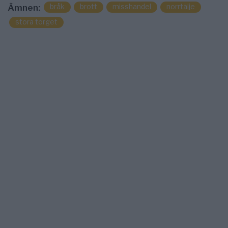
bråk
brott
misshandel
norrtälje
Ämnen:
stora torget