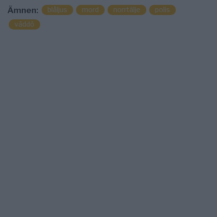
blåljus
mord
norrtälje
polis
Ämnen:
väddö