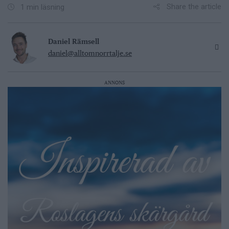
Share the article
1 min läsning
Daniel Rämsell
daniel@alltomnorrtalje.se
ANNONS