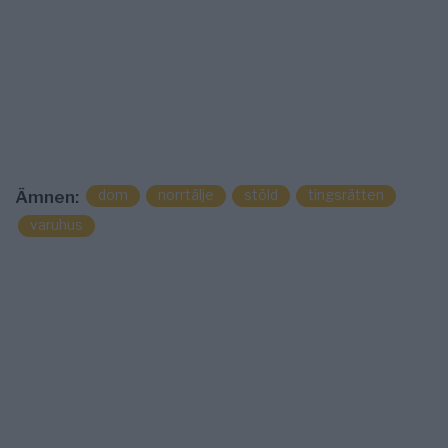
dom
norrtälje
stöld
tingsrätten
Ämnen:
varuhus