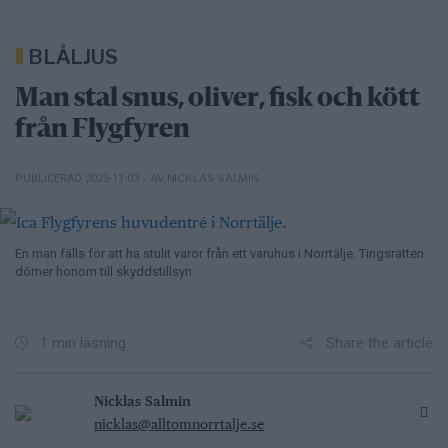
BLÅLJUS
Man stal snus, oliver, fisk och kött
från Flygfyren
– AV NICKLAS SALMIN
PUBLICERAD 2025-11-03
En man fälls för att ha stulit varor från ett varuhus i Norrtälje. Tingsrätten
dömer honom till skyddstillsyn.
Share the article
1 min läsning
Nicklas Salmin
nicklas@alltomnorrtalje.se