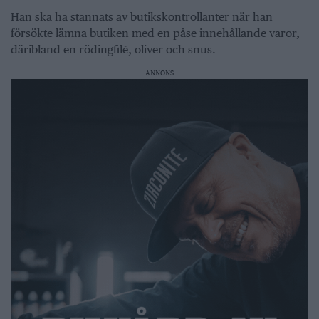
Han ska ha stannats av butikskontrollanter när han
försökte lämna butiken med en påse innehållande varor,
däribland en rödingfilé, oliver och snus.
ANNONS