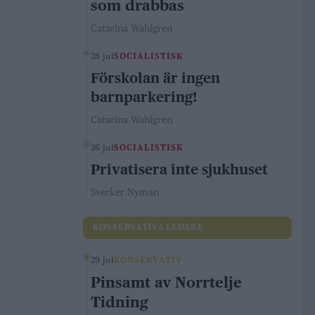
som drabbas
Catarina Wahlgren
28 jul
SOCIALISTISK
Förskolan är ingen
barnparkering!
Catarina Wahlgren
26 jul
SOCIALISTISK
Privatisera inte sjukhuset
Sverker Nyman
KONSERVATIVA LEDARE
29 jul
KONSERVATIV
Pinsamt av Norrtelje
Tidning