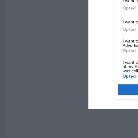
I want t
Opted 
I want t
Opted 
I want 
Advertis
Opted 
I want t
of my P
was col
Opted 