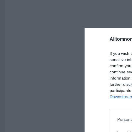
Alltomnorr
If you wish 
sensitive in
confirm you
continue se
information 
further disc
participants
Downstream 
Persona