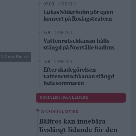
07:00
NYHETER
Lukas Söderholm gör egen
konsert på Roslagsteatern
6/8
NYHETER
Vattenrutschkanan hålls
stängd på Norrtälje badhus
O: Daniel Rämsell
6/8
NYHETER
Efter skadegörelsen –
vattenrutschkanan stängd
hela sommaren
SOCIALISTISKA LEDARE
10:37
SOCIALISTISK
Bältros kan innebära
livslångt lidande för den