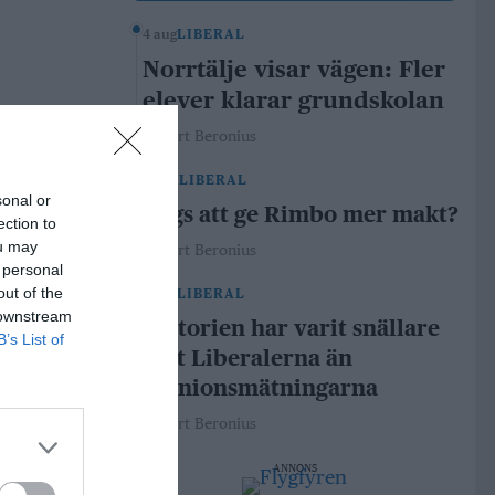
4 aug
LIBERAL
Norrtälje visar vägen: Fler
elever klarar grundskolan
Robert Beronius
29 jul
LIBERAL
sonal or
Dags att ge Rimbo mer makt?
ection to
ou may
Robert Beronius
 personal
out of the
21 jul
LIBERAL
 downstream
Historien har varit snällare
B’s List of
mot Liberalerna än
opinionsmätningarna
Robert Beronius
ANNONS