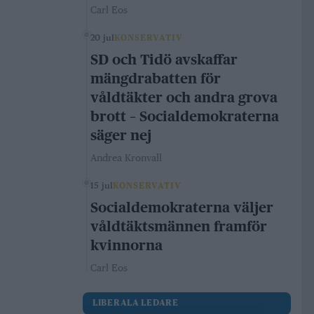
Carl Eos
20 jul
KONSERVATIV
SD och Tidö avskaffar
mängdrabatten för
våldtäkter och andra grova
brott – Socialdemokraterna
säger nej
Andrea Kronvall
15 jul
KONSERVATIV
Socialdemokraterna väljer
våldtäktsmännen framför
kvinnorna
Carl Eos
LIBERALA LEDARE