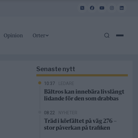
Opinion
Orter
Senaste nytt
10:37
LEDARE
Bältros kan innebära livslångt
lidande för den som drabbas
08:22
NYHETER
Träd i körfältet på väg 276 –
stor påverkan på trafiken