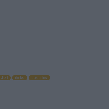
ylleri
rimbo
utredning