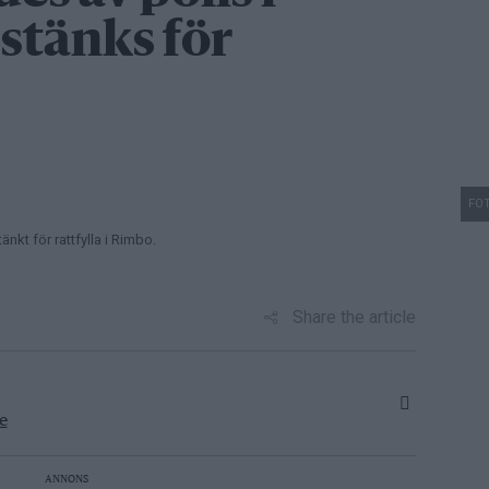
stänks för
FOT
nkt för rattfylla i Rimbo.
Share the article
e
ANNONS