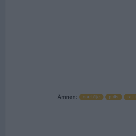
Ämnen:
norrtälje
polis
rattf