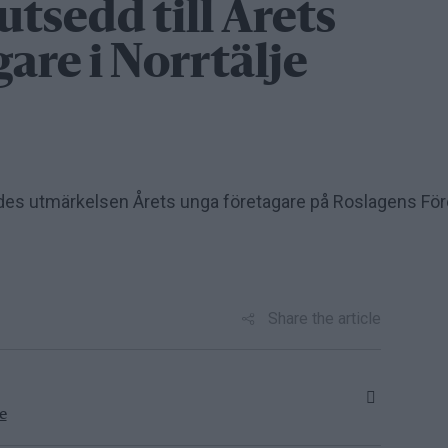
utsedd till Årets
are i Norrtälje
delades utmärkelsen Årets unga företagare på Roslagens Fö
Share the article
e