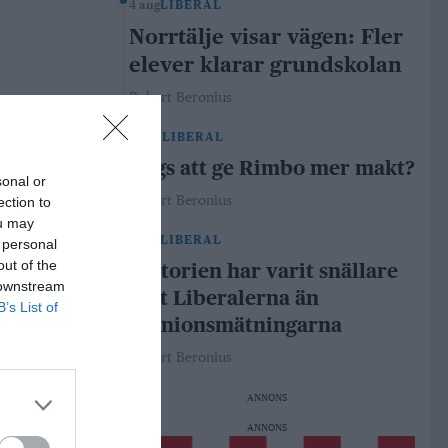
4 aug
LIBERAL
Norrtälje visar vägen: Fler
elever klarar grundskolan
Robert Beronius
29 jul
LIBERAL
Dags att ge Rimbo mer makt?
sonal or
Robert Beronius
ection to
ou may
21 jul
LIBERAL
 personal
out of the
Historien har varit snällare
 downstream
mot Liberalerna än
B’s List of
opinionsmätningarna
Robert Beronius
ANNONS
ANNONS