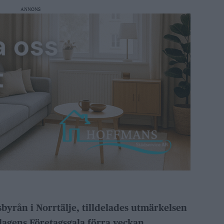
ANNONS
sbyrån i Norrtälje, tilldelades utmärkelsen
lagens Företagsgala förra veckan.