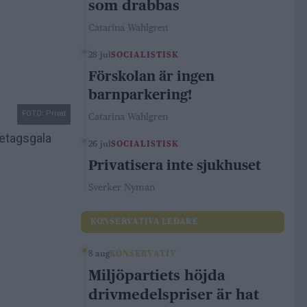
som drabbas
Catarina Wahlgren
28 jul
SOCIALISTISK
Förskolan är ingen
barnparkering!
FOTO: Privat
Catarina Wahlgren
retagsgala
26 jul
SOCIALISTISK
Privatisera inte sjukhuset
Sverker Nyman
KONSERVATIVA LEDARE
8 aug
KONSERVATIV
Miljöpartiets höjda
drivmedelspriser är hat