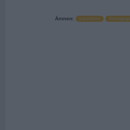
Ämnen:
busstation
företagsga