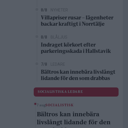
8/8
NYHETER
Villapriser rusar – lägenheter
backar kraftigt i Norrtälje
8/8
BLÅLJUS
Indraget körkort efter
parkeringsskada i Hallstavik
7/8
LEDARE
Bältros kan innebära livslångt
lidande för den som drabbas
SOCIALISTISKA LEDARE
7 aug
SOCIALISTISK
Bältros kan innebära
livslångt lidande för den