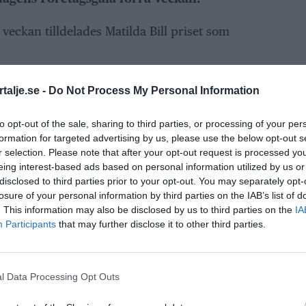
veckan tilldelades Matilda Bill priset som
je och var dessutom nominerad till Norrtelje
talje.se -
Do Not Process My Personal Information
gg, som tilldelades Björn Pettersson från
to opt-out of the sale, sharing to third parties, or processing of your per
formation for targeted advertising by us, please use the below opt-out s
r selection. Please note that after your opt-out request is processed y
ANNONS
eing interest-based ads based on personal information utilized by us or
disclosed to third parties prior to your opt-out. You may separately opt-
losure of your personal information by third parties on the IAB’s list of
. This information may also be disclosed by us to third parties on the
IA
t jag vann, jag är jättetacksam och stolt. Det är
Participants
that may further disclose it to other third parties.
in det. Behöver nog landa lite i att jag fick
å nominering, vilket i sig är en ära, för att sen
l Data Processing Opt Outs
ger säger hon.