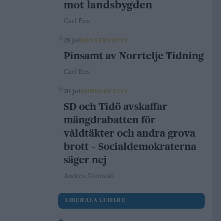
mot landsbygden
Carl Eos
29 jul
KONSERVATIV
Pinsamt av Norrtelje Tidning
Carl Eos
20 jul
KONSERVATIV
SD och Tidö avskaffar
mängdrabatten för
våldtäkter och andra grova
brott – Socialdemokraterna
säger nej
Andrea Kronvall
LIBERALA LEDARE