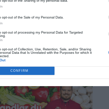
o opt-out of the Sharing of my personal data.
 Norrtälje busstation för fyra år sedan och
In
e att fortsätta arbetet med verksamheten.
o opt-out of the Sale of my Personal Data.
och drivkraft till att fortsätta med sin
In
 att vara egenföretagare så en sån här
to opt-out of processing my Personal Data for Targeted
ing.
in. Jag känner tacksamhet att få jobba med
In
tmärkelsen ger mig en slags ny energi helt
o opt-out of Collection, Use, Retention, Sale, and/or Sharing
 stolthet i att jag gör det bra. Jätteroligt,
ersonal Data that Is Unrelated with the Purposes for which it
lected.
Out
CONFIRM
ANNONS