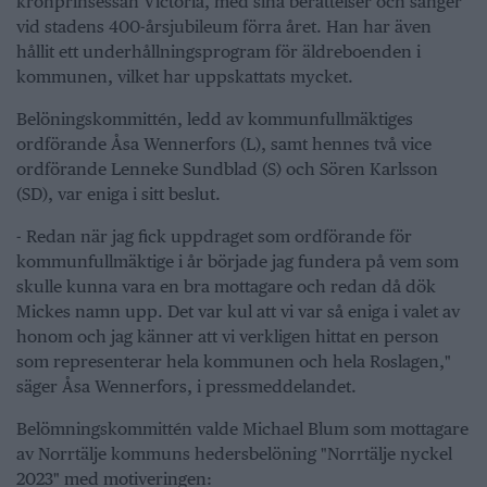
kronprinsessan Victoria, med sina berättelser och sånger
vid stadens 400-årsjubileum förra året. Han har även
hållit ett underhållningsprogram för äldreboenden i
kommunen, vilket har uppskattats mycket.
Belöningskommittén, ledd av kommunfullmäktiges
ordförande Åsa Wennerfors (L), samt hennes två vice
ordförande Lenneke Sundblad (S) och Sören Karlsson
(SD), var eniga i sitt beslut.
- Redan när jag fick uppdraget som ordförande för
kommunfullmäktige i år började jag fundera på vem som
skulle kunna vara en bra mottagare och redan då dök
Mickes namn upp. Det var kul att vi var så eniga i valet av
honom och jag känner att vi verkligen hittat en person
som representerar hela kommunen och hela Roslagen,"
säger Åsa Wennerfors, i pressmeddelandet.
Belömningskommittén valde Michael Blum som mottagare
av Norrtälje kommuns hedersbelöning "Norrtälje nyckel
2023" med motiveringen: