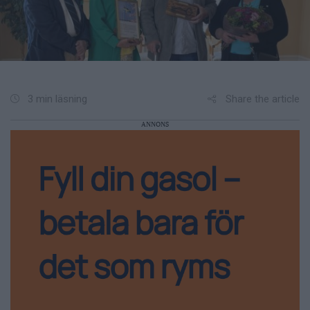
Share the article
3 min läsning
ANNONS