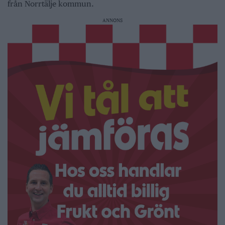
från Norrtälje kommun.
ANNONS