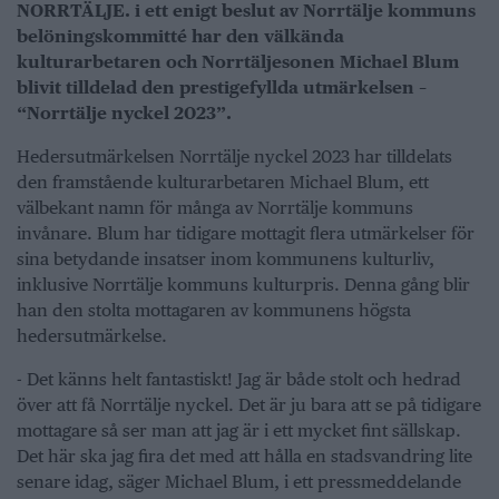
NORRTÄLJE. i ett enigt beslut av Norrtälje kommuns
belöningskommitté har den välkända
kulturarbetaren och Norrtäljesonen Michael Blum
blivit tilldelad den prestigefyllda utmärkelsen –
“Norrtälje nyckel 2023”.
Hedersutmärkelsen Norrtälje nyckel 2023 har tilldelats
den framstående kulturarbetaren Michael Blum, ett
välbekant namn för många av Norrtälje kommuns
invånare. Blum har tidigare mottagit flera utmärkelser för
sina betydande insatser inom kommunens kulturliv,
inklusive Norrtälje kommuns kulturpris. Denna gång blir
han den stolta mottagaren av kommunens högsta
hedersutmärkelse.
- Det känns helt fantastiskt! Jag är både stolt och hedrad
över att få Norrtälje nyckel. Det är ju bara att se på tidigare
mottagare så ser man att jag är i ett mycket fint sällskap.
Det här ska jag fira det med att hålla en stadsvandring lite
senare idag, säger Michael Blum, i ett pressmeddelande