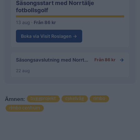
Säsongsstart med Norrtälje
fotbollsgolf
13 aug ·
Från 86 kr
Boka via Visit Roslagen →
→
Säsongsavslutning med Norrtälje fotbollsgolf
Från 86 kr
22 aug
byggprojekt
cykelväg
rimbo
Ämnen:
rimbo centrum