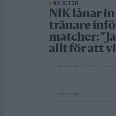
NYHETER
NIK lånar in
tränare inf
matcher: ”J
allt för att 
UPPDATERAD 2025-08-20
,
PUBLICERAD 2021-10-
3 min läsning