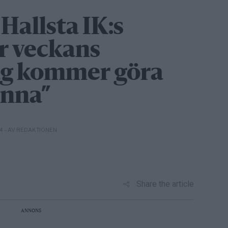
 Hallsta IK:s
ör veckans
ag kommer göra
vinna”
– AV REDAKTIONEN
24
Share the article
ANNONS