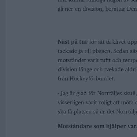
gå ner en division, berättar Den
Näst på tur
för att ta klivet up
tackade ja till platsen. Sedan s
motståndet varit tufft och temp
division länge och tvekade aldr
från Hockeyförbundet.
- Jag är glad för Norrtäljes skul
visserligen varit roligt att möt
ska få platsen så är det Norrtäl
Motståndare som hjälper va