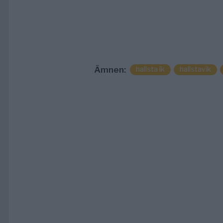
Ämnen:
hallsta ik
hallstavik