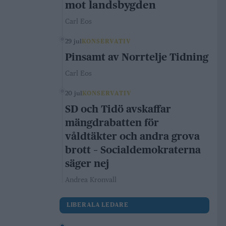
mot landsbygden
Carl Eos
29 jul
KONSERVATIV
Pinsamt av Norrtelje Tidning
Carl Eos
20 jul
KONSERVATIV
SD och Tidö avskaffar
mängdrabatten för
våldtäkter och andra grova
brott – Socialdemokraterna
säger nej
Andrea Kronvall
LIBERALA LEDARE