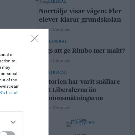
4 aug
LIBERAL
Norrtälje visar vägen: Fler
elever klarar grundskolan
Robert Beronius
29 jul
LIBERAL
Dags att ge Rimbo mer makt?
sonal or
Robert Beronius
ection to
ou may
21 jul
LIBERAL
 personal
out of the
Historien har varit snällare
 downstream
mot Liberalerna än
B’s List of
opinionsmätningarna
Robert Beronius
ANNONS
ANNONS