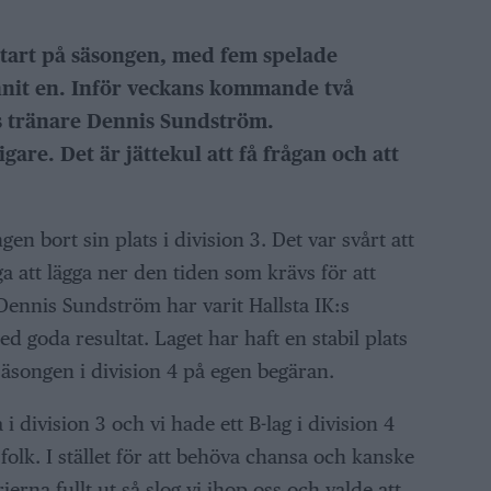
 start på säsongen, med fem spelade
nnit en. Inför veckans kommande två
s tränare Dennis Sundström.
igare. Det är jättekul att få frågan och att
en bort sin plats i division 3. Det var svårt att
iga att lägga ner den tiden som krävs för att
 Dennis Sundström har varit Hallsta IK:s
 goda resultat. Laget har haft en stabil plats
säsongen i division 4 på egen begäran.
 i division 3 och vi hade ett B-lag i division 4
olk. I stället för att behöva chansa och kanske
ierna fullt ut så slog vi ihop oss och valde att