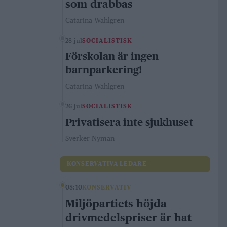
som drabbas
Catarina Wahlgren
28 jul
SOCIALISTISK
Förskolan är ingen
barnparkering!
Catarina Wahlgren
26 jul
SOCIALISTISK
Privatisera inte sjukhuset
Sverker Nyman
KONSERVATIVA LEDARE
08:10
KONSERVATIV
Miljöpartiets höjda
drivmedelspriser är hat