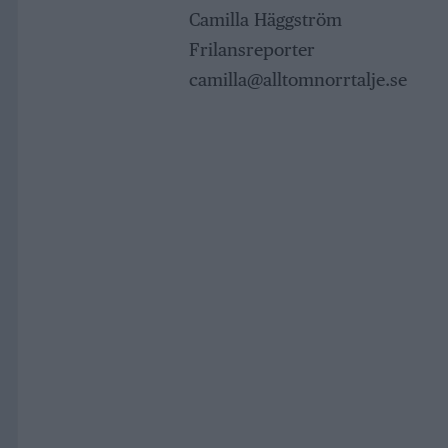
Camilla Häggström
Frilansreporter
camilla@alltomnorrtalje.se