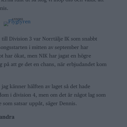
nis.
ANNONS
p till Division 3 var Norrtälje IK som snabbt
äsongsstarten i mitten av september har
ot har ökat, men NIK har jagat en högre
ig på att ge det en chans, när erbjudandet kom
l, jag känner hälften av laget så det hade
a dom i division 4, men om det är något lag som
je som satsar uppåt, säger Dennis.
randra