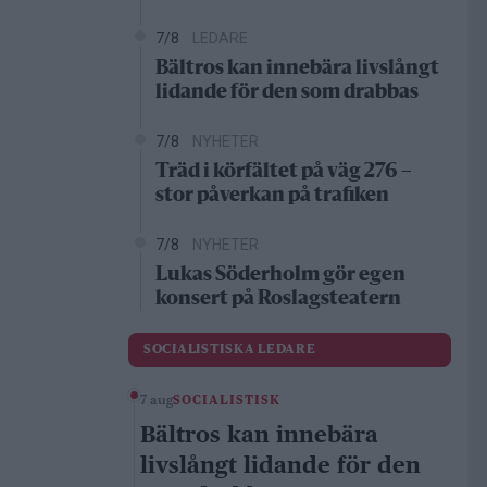
7/8
LEDARE
Bältros kan innebära livslångt
lidande för den som drabbas
7/8
NYHETER
Träd i körfältet på väg 276 –
stor påverkan på trafiken
7/8
NYHETER
Lukas Söderholm gör egen
konsert på Roslagsteatern
SOCIALISTISKA LEDARE
7 aug
SOCIALISTISK
Bältros kan innebära
livslångt lidande för den