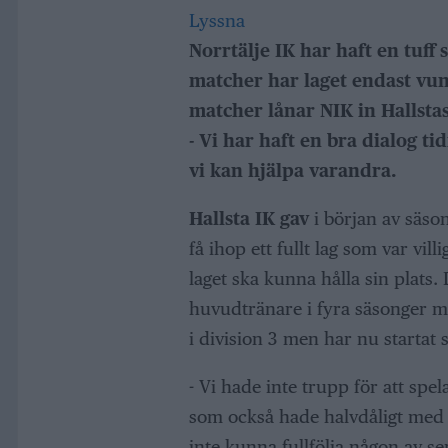
Lyssna
Norrtälje IK har haft en tuff
matcher har laget endast vu
matcher lånar NIK in Hallsta
- Vi har haft en bra dialog tid
vi kan hjälpa varandra.
Hallsta IK gav
i början av säsong
få ihop ett fullt lag som var vill
laget ska kunna hålla sin plats.
huvudtränare i fyra säsonger med
i division 3 men har nu startat 
- Vi hade inte trupp för att spela
som också hade halvdåligt med f
inte kunna fullfölja någon av ser