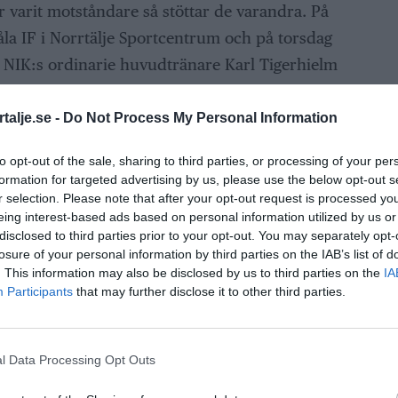
ar varit motståndare så stöttar de varandra. På
la IF i Norrtälje Sportcentrum och på torsdag
. NIK:s ordinarie huvudtränare Karl Tigerhielm
lycka förra veckan och är sjukskriven. Han
d att Dennis kan rycka in och hjälpa till.
talje.se -
Do Not Process My Personal Information
 Dennis täcker upp nu när jag inte kan vara
to opt-out of the sale, sharing to third parties, or processing of your per
formation for targeted advertising by us, please use the below opt-out s
 som spelare och har gjort väldigt bra ifrån
r selection. Please note that after your opt-out request is processed y
te åren. Han är omtyckt av spelarna och har
eing interest-based ads based on personal information utilized by us or
disclosed to third parties prior to your opt-out. You may separately opt-
losure of your personal information by third parties on the IAB’s list of
. This information may also be disclosed by us to third parties on the
IA
ing vid olyckan och är osäker på när han kan
Participants
that may further disclose it to other third parties.
ommer tillbaka tyvärr. Jag har bett föreningen
l Data Processing Opt Outs
h lång sikt. Jag vet att dom jobbar på det, säger