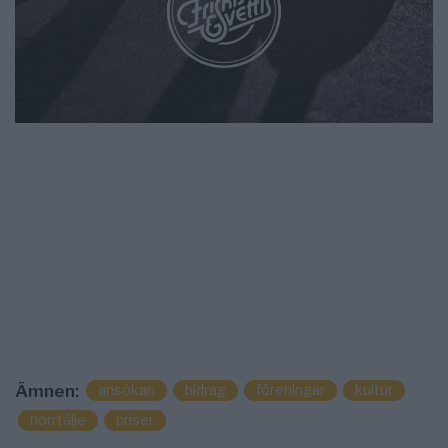
ansökan
bidrag
föreningar
kultur
Ämnen:
norrtälje
priser