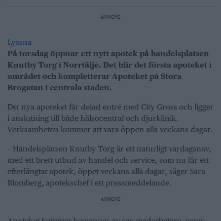
ANNONS
Lyssna
På torsdag öppnar ett nytt apotek på handelsplatsen
Knutby Torg i Norrtälje. Det blir det första apoteket i
området och kompletterar Apoteket på Stora
Brogatan i centrala staden.
Det nya apoteket får delad entré med City Gross och ligger
i anslutning till både hälsocentral och djurklinik.
Verksamheten kommer att vara öppen alla veckans dagar.
– Handelsplatsen Knutby Torg är ett naturligt vardagsnav,
med ett brett utbud av handel och service, som nu får ett
efterlängtat apotek, öppet veckans alla dagar, säger Sara
Blomberg, apotekschef i ett pressmeddelande.
ANNONS
Apoteket kommer bemannas av sex medarbetare, varav