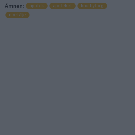
apotek
apoteket
knutbytorg
Ämnen:
norrtälje