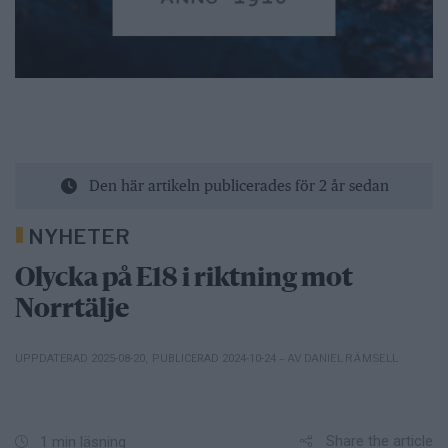
Den här artikeln publicerades för 2 år sedan
NYHETER
Olycka på E18 i riktning mot
Norrtälje
– AV DANIEL RÄMSELL
UPPDATERAD 2025-08-20
,
PUBLICERAD 2024-10-24
Share the article
1 min läsning