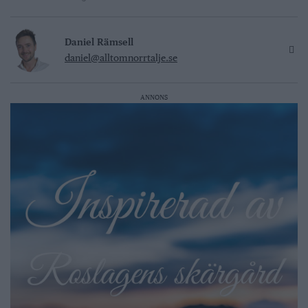
Daniel Rämsell
daniel@alltomnorrtalje.se
ANNONS