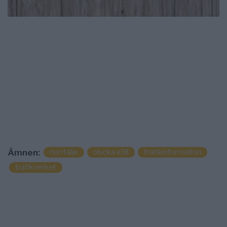
norrtälje
olycka e18
trafikinformation
Ämnen:
trafikverket