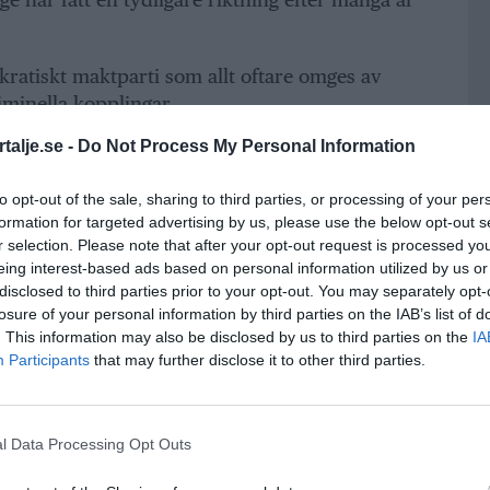
kratiskt maktparti som allt oftare omges av
minella kopplingar.
talje.se -
Do Not Process My Personal Information
ANNONS
to opt-out of the sale, sharing to third parties, or processing of your per
formation for targeted advertising by us, please use the below opt-out s
r selection. Please note that after your opt-out request is processed y
eing interest-based ads based on personal information utilized by us or
disclosed to third parties prior to your opt-out. You may separately opt-
losure of your personal information by third parties on the IAB’s list of
. This information may also be disclosed by us to third parties on the
IA
Participants
that may further disclose it to other third parties.
l Data Processing Opt Outs