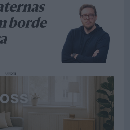
aternas
m borde
ga
ANNONS