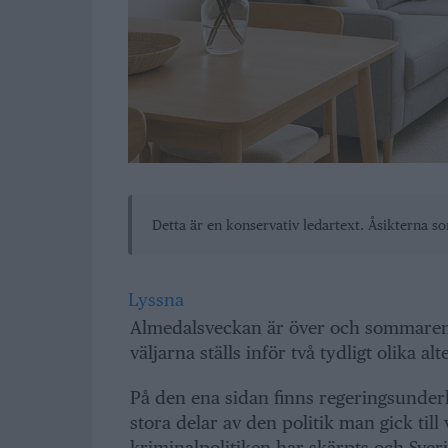
Detta är en konservativ ledartext. Åsikterna s
Lyssna
Almedalsveckan är över och sommaren t
väljarna ställs inför två tydligt olika al
På den ena sidan finns regeringsunde
stora delar av den politik man gick till
kriminalpolitiken har skärpts och Sveri