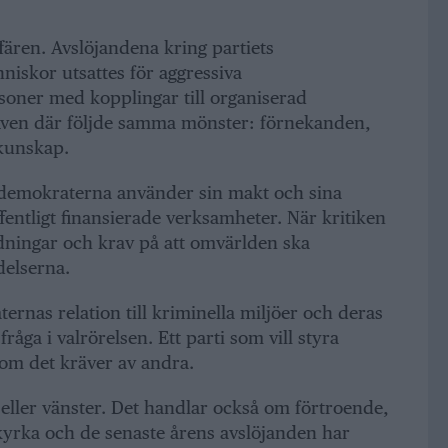
ären. Avslöjandena kring partiets
niskor utsattes för aggressiva
soner med kopplingar till organiserad
 Även där följde samma mönster: förnekanden,
kunskap.
ldemokraterna använder sin makt och sina
fentligt finansierade verksamheter. När kritiken
dningar och krav på att omvärlden ska
delserna.
rnas relation till kriminella miljöer och deras
åga i valrörelsen. Ett parti som vill styra
om det kräver av andra.
eller vänster. Det handlar också om förtroende,
kyrka och de senaste årens avslöjanden har