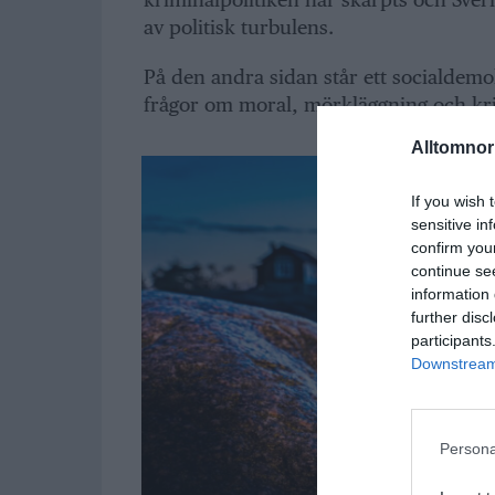
av politisk turbulens.
På den andra sidan står ett socialdemo
frågor om moral, mörkläggning och kri
Alltomnorr
If you wish 
sensitive in
confirm you
continue se
information 
further disc
participants
Downstream 
Persona