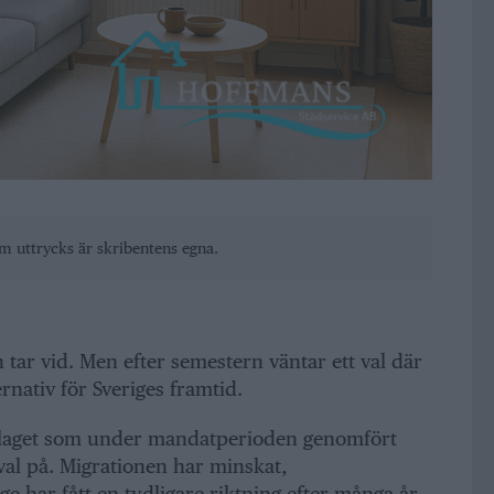
om uttrycks är skribentens egna.
ar vid. Men efter semestern väntar ett val där
ternativ för Sveriges framtid.
rlaget som under mandatperioden genomfört
 val på. Migrationen har minskat,
ge har fått en tydligare riktning efter många år