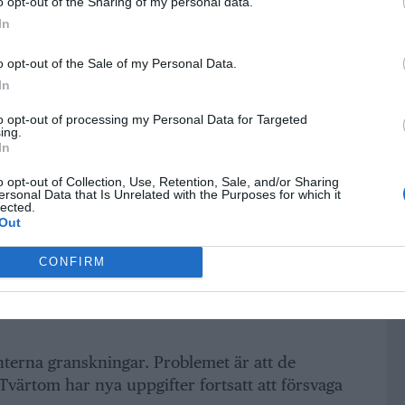
o opt-out of the Sharing of my personal data.
In
o opt-out of the Sale of my Personal Data.
In
to opt-out of processing my Personal Data for Targeted
ör problemet. Under lång tid avfärdades
ing.
emokratiska miljöer, offentligt finansierade
In
ghet som politiska angrepp.
Men granskningar
o opt-out of Collection, Use, Retention, Sale, and/or Sharing
ll grov kriminalitet deltog i det
ersonal Data that Is Unrelated with the Purposes for which it
lected.
tiet i Botkyrka 2023.
Out
lrådet Ebba Östlin stänga verksamheter efter
CONFIRM
 förlorade hon makten och utsattes dessutom
emokraterna att hävda att det saknas belägg för
interna granskningar. Problemet är att de
värtom har nya uppgifter fortsatt att försvaga