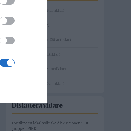
Andrea Kronvall
(5 artiklar)
Carl Eos
(21 artiklar)
Catarina Wahlgren
(29 artiklar)
Nicklas Salmin
(5 artiklar)
Robert Beronius
(27 artiklar)
Sverker Nyman
(10 artiklar)
Diskutera vidare
Fortsätt den lokalpolitiska diskussionen i FB-
gruppen PINK