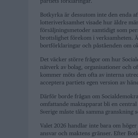
partiets förklaringar.
Botkyrka är dessutom inte den enda aff
lotteriverksamhet visade hur äldre män
försäljningsmetoder samtidigt som per
brottslighet förekom i verksamheten.
bortförklaringar och påståenden om o
Det väcker större frågor om hur Socia
nätverk av bolag, organisationer och of
kommer möts den ofta av interna utre
acceptera partiets egen version av hän
Därför borde frågan om Socialdemokrate
omfattande maktapparat bli en central fr
Sverige måste tåla samma granskning s
Valet 2026 handlar inte bara om höger 
ansvar och maktens gränser. Efter Bot