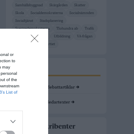
Samhällsbyggnad
Skärgården
Skatter
Skola
Socialdemokraterna
Socialnämnden
Socialtjänst
Stadsplanering
Sverigedemokraterna
TIohundra ab
Trafik
Trygghet
Turism
Utbildning
VA-frågan
Väddö
Vänsterpartiet
sonal or
ection to
Läs mer
ou may
 personal
out of the
 downstream
Läs alla debattartiklar →
DEBATT
B’s List of
Läs alla ledartexter →
LEDARE
Alla ledarskribenter