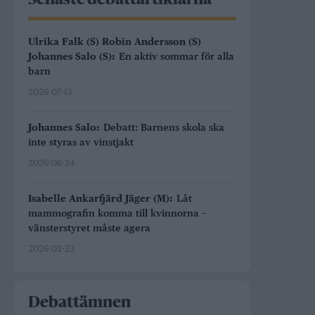
Senaste debattartiklarna
Ulrika Falk (S) Robin Andersson (S)
Johannes Salo (S):
En aktiv sommar för alla
barn
2026-07-13
Johannes Salo:
Debatt: Barnens skola ska
inte styras av vinstjakt
2026-06-24
Isabelle Ankarfjärd Jäger (M):
Låt
mammografin komma till kvinnorna –
vänsterstyret måste agera
2026-03-23
Debattämnen