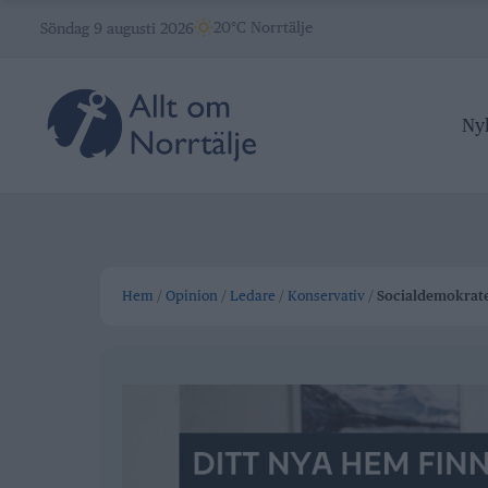
Skip
20°C Norrtälje
Söndag 9 augusti 2026
to
content
Ny
Hem
/
Opinion
/
Ledare
/
Konservativ
/
Socialdemokrate