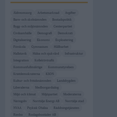
Äldreomsorg
Arbetsmarknad
Avgifter
Barn- och skolnämnden
Bostadspolitik
Bygg- och miljönämnden
Centerpartiet
Civilsamhälle
Demografi
Demokrati
Digitalisering
Ekonomi
Exploatering
Förskola
Gymnasium
Hållbarhet
Hallstavik
Hälsa och sjukvård
Infrastruktur
Integration
Kollektivtrafik
Kommunfullmäktige
Kommunstyrelsen
Kristdemokraterna
KSON
Kultur- och fritidsnämnden
Landsbygden
Liberalerna
Medborgardialog
Miljö och klimat
Miljöpartiet
Moderaterna
Näringsliv
Norrtälje Energi AB
Norrtälje stad
NVAA
Psykisk Ohälsa
Räddningstjänsten
Rimbo
Roslagsbostäder AB