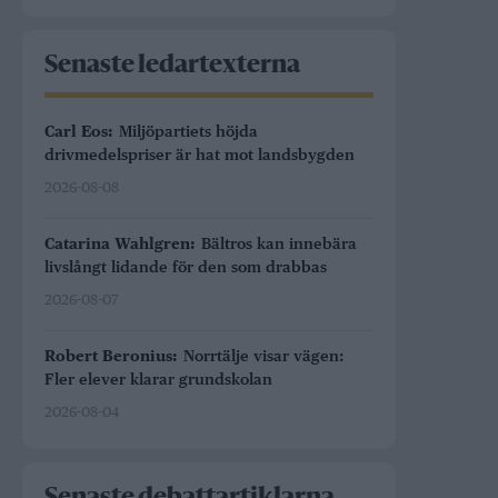
Senaste ledartexterna
Carl Eos:
Miljöpartiets höjda
drivmedelspriser är hat mot landsbygden
2026-08-08
Catarina Wahlgren:
Bältros kan innebära
livslångt lidande för den som drabbas
2026-08-07
Robert Beronius:
Norrtälje visar vägen:
Fler elever klarar grundskolan
2026-08-04