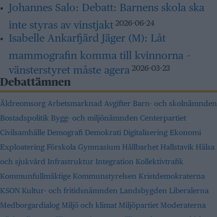
Johannes Salo:
Debatt: Barnens skola ska
inte styras av vinstjakt
2026-06-24
Isabelle Ankarfjärd Jäger (M):
Låt
mammografin komma till kvinnorna –
vänsterstyret måste agera
2026-03-23
Debattämnen
Äldreomsorg
Arbetsmarknad
Avgifter
Barn- och skolnämnden
Bostadspolitik
Bygg- och miljönämnden
Centerpartiet
Civilsamhälle
Demografi
Demokrati
Digitalisering
Ekonomi
Exploatering
Förskola
Gymnasium
Hållbarhet
Hallstavik
Hälsa
och sjukvård
Infrastruktur
Integration
Kollektivtrafik
Kommunfullmäktige
Kommunstyrelsen
Kristdemokraterna
KSON
Kultur- och fritidsnämnden
Landsbygden
Liberalerna
Medborgardialog
Miljö och klimat
Miljöpartiet
Moderaterna