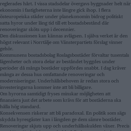
reglerades hårt. I vissa stadsdelar övergavs byggnader helt när
ekonomin i fastigheterna inte längre gick ihop. I flera
östeuropeiska städer under planekonomin bidrog politiskt
satta hyror under lång tid till ett bostadsbestånd där
renoveringar sköts upp i decennier.
Den diskussionen kan kännas avlägsen. I själva verket är den
högst relevant i Norrtälje om Vänsterpartiets förslag vinner
gehör.
Kommunens bostadsbolag Roslagsbostäder förvaltar tusentals
lägenheter och stora delar av beståndet byggdes under
perioder då många bostäder uppfördes snabbt. I dag kräver
många av dessa hus omfattande renoveringar och
moderniseringar. Underhållsbehoven är redan stora och
investeringarna kommer inte att bli billigare.
Om hyrorna samtidigt fryses minskar möjligheten att
finansiera just det arbete som krävs för att bostäderna ska
hålla hög standard.
Konsekvensen riskerar att bli paradoxal. En politik som sägs
skydda hyresgäster kan i längden ge dem sämre bostäder.
Renoveringar skjuts upp och underhållsskulden växer. Precis