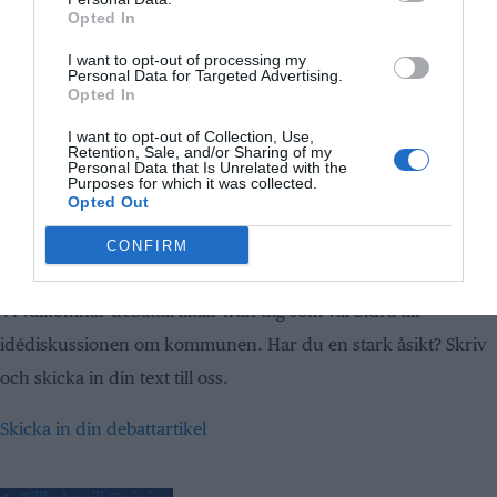
kommer Vänsterpartiet vinna röster på utspelet.
Opted In
Men bostäder blir inte bättre av politiska pausknappar.
De blir bättre av investeringar.
I want to opt-out of processing my
Personal Data for Targeted Advertising.
Nicklas Salmin är en fritidspolitiker som tillhör Liberalerna i
Opted In
Norrtälje kommun.
I want to opt-out of Collection, Use,
Retention, Sale, and/or Sharing of my
Personal Data that Is Unrelated with the
Ämnen:
Bostadspolitik
,
Roslagsbostäder AB
,
Vänsterpartiet
Purposes for which it was collected.
Opted Out
Håller du med?
CONFIRM
✓
Ja
✗
Nej
Vill du också göra din röst hörd?
Vi välkomnar debattartiklar från dig som vill bidra till
idédiskussionen om kommunen. Har du en stark åsikt? Skriv
och skicka in din text till oss.
Skicka in din debattartikel