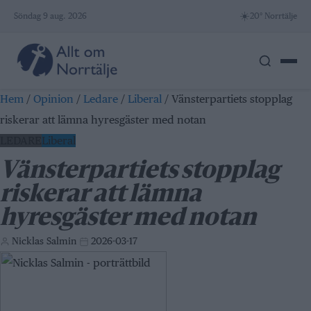
Skip
☀️
Söndag 9 aug. 2026
20° Norrtälje
to
content
Hem
/
Opinion
/
Ledare
/
Liberal
/
Vänsterpartiets stopplag
riskerar att lämna hyresgäster med notan
LEDARE
Liberal
Vänsterpartiets stopplag
riskerar att lämna
hyresgäster med notan
Nicklas Salmin
2026-03-17