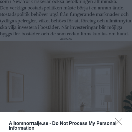
som i New York riskerar också befolkningen att minska.
Den verkliga bostadspolitiken måste börja i en annan ände.
Bostadspolitik behöver utgå från fungerande marknader och
tydliga spelregler, vilket behövs för att företag och allmännytta
ska vilja investera i bostäder. När investeringar blir möjliga
byggs fler bostäder och de som redan finns kan tas om hand.
ANNONS
Alltomnorrtalje.se -
Do Not Process My Personal
Information