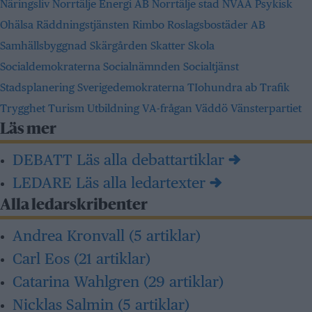
Näringsliv
Norrtälje Energi AB
Norrtälje stad
NVAA
Psykisk
Ohälsa
Räddningstjänsten
Rimbo
Roslagsbostäder AB
Samhällsbyggnad
Skärgården
Skatter
Skola
Socialdemokraterna
Socialnämnden
Socialtjänst
Stadsplanering
Sverigedemokraterna
TIohundra ab
Trafik
Trygghet
Turism
Utbildning
VA-frågan
Väddö
Vänsterpartiet
Läs mer
DEBATT
Läs alla debattartiklar →
LEDARE
Läs alla ledartexter →
Alla ledarskribenter
Andrea Kronvall
(5 artiklar)
Carl Eos
(21 artiklar)
Catarina Wahlgren
(29 artiklar)
Nicklas Salmin
(5 artiklar)