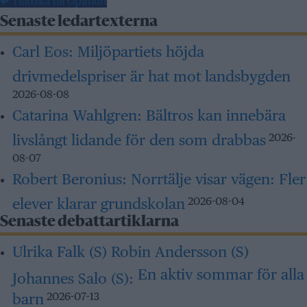
← Tillbaka till Opinion
Senaste ledartexterna
Carl Eos:
Miljöpartiets höjda
drivmedelspriser är hat mot landsbygden
2026-08-08
Catarina Wahlgren:
Bältros kan innebära
livslångt lidande för den som drabbas
2026-
08-07
Robert Beronius:
Norrtälje visar vägen: Fler
elever klarar grundskolan
2026-08-04
Senaste debattartiklarna
Ulrika Falk (S) Robin Andersson (S)
En aktiv sommar för alla
Johannes Salo (S):
barn
2026-07-13