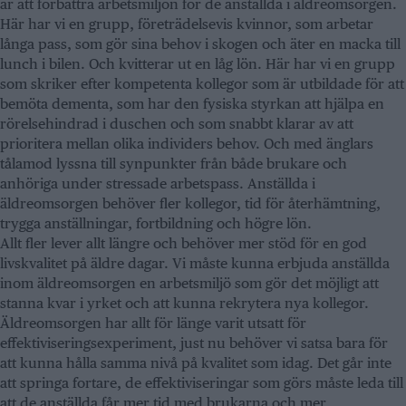
är att förbättra arbetsmiljön för de anställda i äldreomsorgen.
Här har vi en grupp, företrädelsevis kvinnor, som arbetar
långa pass, som gör sina behov i skogen och äter en macka till
lunch i bilen. Och kvitterar ut en låg lön. Här har vi en grupp
som skriker efter kompetenta kollegor som är utbildade för att
bemöta dementa, som har den fysiska styrkan att hjälpa en
rörelsehindrad i duschen och som snabbt klarar av att
prioritera mellan olika individers behov. Och med änglars
tålamod lyssna till synpunkter från både brukare och
anhöriga under stressade arbetspass. Anställda i
äldreomsorgen behöver fler kollegor, tid för återhämtning,
trygga anställningar, fortbildning och högre lön.
Allt fler lever allt längre och behöver mer stöd för en god
livskvalitet på äldre dagar. Vi måste kunna erbjuda anställda
inom äldreomsorgen en arbetsmiljö som gör det möjligt att
stanna kvar i yrket och att kunna rekrytera nya kollegor.
Äldreomsorgen har allt för länge varit utsatt för
effektiviseringsexperiment, just nu behöver vi satsa bara för
att kunna hålla samma nivå på kvalitet som idag. Det går inte
att springa fortare, de effektiviseringar som görs måste leda till
att de anställda får mer tid med brukarna och mer