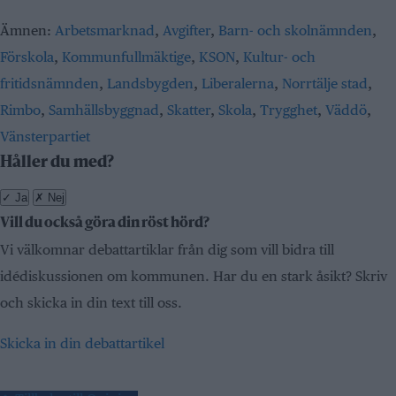
Ämnen:
Arbetsmarknad
,
Avgifter
,
Barn- och skolnämnden
,
Förskola
,
Kommunfullmäktige
,
KSON
,
Kultur- och
fritidsnämnden
,
Landsbygden
,
Liberalerna
,
Norrtälje stad
,
Rimbo
,
Samhällsbyggnad
,
Skatter
,
Skola
,
Trygghet
,
Väddö
,
Vänsterpartiet
Håller du med?
✓
Ja
✗
Nej
Vill du också göra din röst hörd?
Vi välkomnar debattartiklar från dig som vill bidra till
idédiskussionen om kommunen. Har du en stark åsikt? Skriv
och skicka in din text till oss.
Skicka in din debattartikel