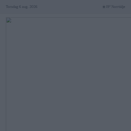
Skip
☀️
Torsdag 6 aug. 2026
19° Norrtälje
to
content