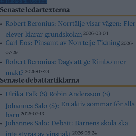
← Tillbaka till Opinion
Senaste ledartexterna
Robert Beronius:
Norrtälje visar vägen: Fler
elever klarar grundskolan
2026-08-04
Carl Eos:
Pinsamt av Norrtelje Tidning
2026-
07-29
Robert Beronius:
Dags att ge Rimbo mer
makt?
2026-07-29
Senaste debattartiklarna
Ulrika Falk (S) Robin Andersson (S)
En aktiv sommar för alla
Johannes Salo (S):
barn
2026-07-13
Johannes Salo:
Debatt: Barnens skola ska
inte styras av vinstjakt
2026-06-24