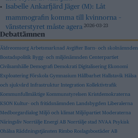
Isabelle Ankarfjärd Jäger (M):
Låt
mammografin komma till kvinnorna –
vänsterstyret måste agera
2026-03-23
Debattämnen
Äldreomsorg
Arbetsmarknad
Avgifter
Barn- och skolnämnden
Bostadspolitik
Bygg- och miljönämnden
Centerpartiet
Civilsamhälle
Demografi
Demokrati
Digitalisering
Ekonomi
Exploatering
Förskola
Gymnasium
Hållbarhet
Hallstavik
Hälsa
och sjukvård
Infrastruktur
Integration
Kollektivtrafik
Kommunfullmäktige
Kommunstyrelsen
Kristdemokraterna
KSON
Kultur- och fritidsnämnden
Landsbygden
Liberalerna
Medborgardialog
Miljö och klimat
Miljöpartiet
Moderaterna
Näringsliv
Norrtälje Energi AB
Norrtälje stad
NVAA
Psykisk
Ohälsa
Räddningstjänsten
Rimbo
Roslagsbostäder AB