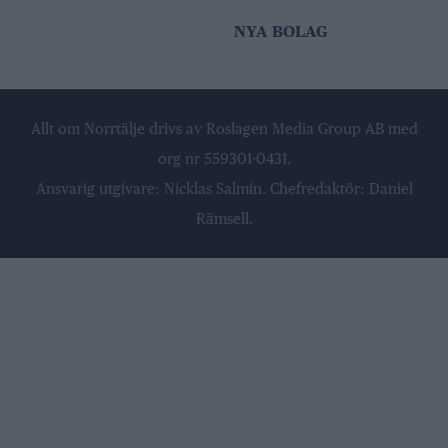
NYA BOLAG
Allt om Norrtälje drivs av Roslagen Media Group AB med
org nr 559301-0431.
Ansvarig utgivare: Nicklas Salmin. Chefredaktör: Daniel
Rämsell.