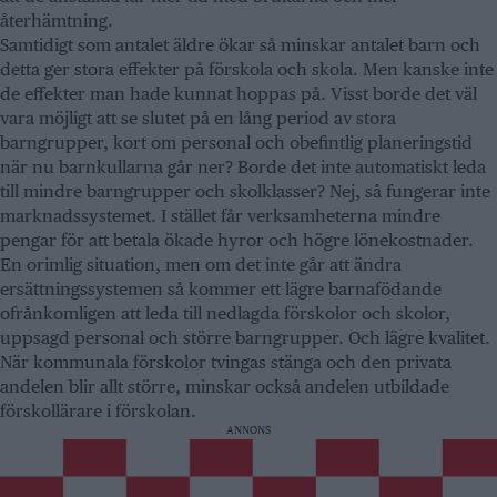
återhämtning.
Samtidigt som antalet äldre ökar så minskar antalet barn och
detta ger stora effekter på förskola och skola. Men kanske inte
de effekter man hade kunnat hoppas på. Visst borde det väl
vara möjligt att se slutet på en lång period av stora
barngrupper, kort om personal och obefintlig planeringstid
när nu barnkullarna går ner? Borde det inte automatiskt leda
till mindre barngrupper och skolklasser? Nej, så fungerar inte
marknadssystemet. I stället får verksamheterna mindre
pengar för att betala ökade hyror och högre lönekostnader.
En orimlig situation, men om det inte går att ändra
ersättningssystemen så kommer ett lägre barnafödande
ofrånkomligen att leda till nedlagda förskolor och skolor,
uppsagd personal och större barngrupper. Och lägre kvalitet.
När kommunala förskolor tvingas stänga och den privata
andelen blir allt större, minskar också andelen utbildade
förskollärare i förskolan.
ANNONS