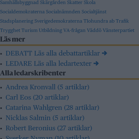
Samhällsbyggnad
Skärgården
Skatter
Skola
Socialdemokraterna
Socialnämnden
Socialtjänst
Stadsplanering
Sverigedemokraterna
TIohundra ab
Trafik
Trygghet
Turism
Utbildning
VA-frågan
Väddö
Vänsterpartiet
Läs mer
DEBATT
Läs alla debattartiklar →
LEDARE
Läs alla ledartexter →
Alla ledarskribenter
Andrea Kronvall
(5 artiklar)
Carl Eos
(20 artiklar)
Catarina Wahlgren
(28 artiklar)
Nicklas Salmin
(5 artiklar)
Robert Beronius
(27 artiklar)
Sverker Nyman
(10 artiklar)