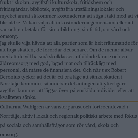
frukt i skolan, avgiftsfri kulturskola, fritidshem och
fritidsgårdar, bibliotek, avgiftsfria utställningslokaler och
mycket annat så kommer kostnaderna att stiga i takt med att vi
blir äldre. Vi kan välja att ta kostnaderna gemensamt eller att
var och en betalar för sin utbildning, sin fritid, sin vård och
omsorg.
Jag skulle vilja hävda att alla partier som är helt främmande för
att höja skatten, de förordar det senare. Om de menar allvar
med att de vill ha små skolklasser, utbildade lärare och en
äldreomsorg med god, lagad mat och tillräckligt med
personal, då måste de finansiera det. Och när t ex Robert
Beronius tycker att det är ett bra läge att sänka skatten i
Norrtälje kommun, så innebär det antingen att ytterligare
avgifter kommer att läggas över på enskilda individer eller att
kvaliteten sänks.
Catharina Wahlgren är vänsterpartist och förtroendevald i
Norrtälje, aktiv i lokalt och regionalt politiskt arbete med fokus
på sociala och samhällsfrågor som rör vård, skola och
omsorg.