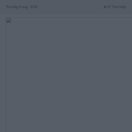
Skip
☀️
Torsdag 6 aug. 2026
15° Norrtälje
to
content