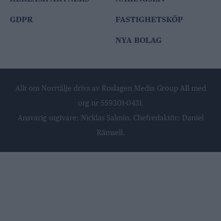
GDPR
FASTIGHETSKÖP
NYA BOLAG
Allt om Norrtälje drivs av Roslagen Media Group AB med
org nr 559301-0431.
Ansvarig utgivare: Nicklas Salmin. Chefredaktör: Daniel
Rämsell.