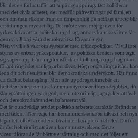
blir det en förlustaffär att ta på sig uppdrag. Det kolliderar
med det civila arbetet, det medför påfrestningar på familjen
och om man räknar fram en timpenning på nedlagt arbete blir
ersättningen mycket låg. Det måste vara möjligt även för
yrkesaktiva att ta politiska uppdrag, annars kanske vi inte får
dem vi vill ha i våra demokratiska församlingar.
Men vi vill slå vakt om systemet med fritidspolitiker. Vi vill inte
styras av enbart yrkespolitiker, av politiska broilers som tagit
sig vägen upp från ungdomsförbund till tunga uppdrag utan
förankring i det vanliga arbetslivet. Höga ersättningsnivåer kan
leda dit och resultatet blir demokratiska underskott. Här finns
en delikat balansgång. Men när uppdraget innebär ett
heltidsarbete, som t ex kommunstyrelseordförandejobbet, då
ska ersättningen vara god, men inte orimlig. Jag tycker att Val-
och demokratinämnden balanserat väl.
Det är oundvikligt att det politiska arbetets karaktär förändras
med tiden. I Norrtälje har kommunens snabba tillväxt och nya
lagar lett till att ärendena blivit mer komplexa och fler. Därför
är det helt rimligt att även kommunstyrelsens förste
viceordförande får bättre ersättning och med det följer ett