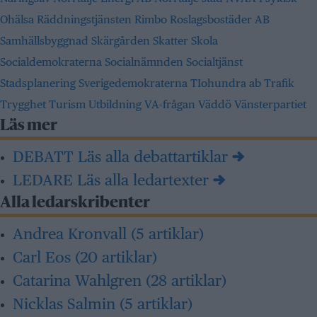
Ohälsa
Räddningstjänsten
Rimbo
Roslagsbostäder AB
Samhällsbyggnad
Skärgården
Skatter
Skola
Socialdemokraterna
Socialnämnden
Socialtjänst
Stadsplanering
Sverigedemokraterna
TIohundra ab
Trafik
Trygghet
Turism
Utbildning
VA-frågan
Väddö
Vänsterpartiet
Läs mer
DEBATT
Läs alla debattartiklar →
LEDARE
Läs alla ledartexter →
Alla ledarskribenter
Andrea Kronvall
(5 artiklar)
Carl Eos
(20 artiklar)
Catarina Wahlgren
(28 artiklar)
Nicklas Salmin
(5 artiklar)