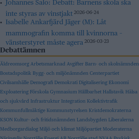
Johannes Salo:
Debatt: Barnens skola ska
inte styras av vinstjakt
2026-06-24
Isabelle Ankarfjärd Jäger (M):
Låt
mammografin komma till kvinnorna –
vänsterstyret måste agera
2026-03-23
Debattämnen
Äldreomsorg
Arbetsmarknad
Avgifter
Barn- och skolnämnden
Bostadspolitik
Bygg- och miljönämnden
Centerpartiet
Civilsamhälle
Demografi
Demokrati
Digitalisering
Ekonomi
Exploatering
Förskola
Gymnasium
Hållbarhet
Hallstavik
Hälsa
och sjukvård
Infrastruktur
Integration
Kollektivtrafik
Kommunfullmäktige
Kommunstyrelsen
Kristdemokraterna
KSON
Kultur- och fritidsnämnden
Landsbygden
Liberalerna
Medborgardialog
Miljö och klimat
Miljöpartiet
Moderaterna
Näringsliv
Norrtälje Energi AB
Norrtälje stad
NVAA
Psykisk