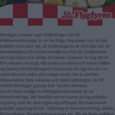
Förslaget kommer upp i fullmäktige i närtid.
Politikerersättningar är en het fråga. Populister tror att alla
politiker bara skor sig, att ersättningarna är skyhöga och att
skattebetalarna får betala orimligt mycken för politikernas
skyhöga löner och saftiga förmåner. Kommer ni ihåg att SD
före senaste val sa sig vilja sänka arvodena och sedan ställde
sig bakom chockhöjningen? Snacka om att säga en sak i en
valrörelse och sedan göra något annat. Det är partiets
kännemärke: tänk a-kassan och sjukersättningen. De SD-
stödda föreslagen gynnar inte landets arbetare.
Att det finns rimliga ersättningsbestämmelser är en
demokratifråga. Det handlar om att kunna åta sig politiska
uppdrag utan för stora egna uppoffringar. Ett kommunalt
politiskt uppdrag tar tid - inläsning av beslutsunderlag, möten,
förberedelser, förankringsprocesser etc. För de flesta politiker