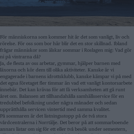
För människorna som kommer hit är det som vanligt, liv och
rörelse. För oss som bor här blir det en stor skillnad. Ibland
frågar människor som älskar sommar i Roslagen mig: Vad gör
ni på vintrarna då?
Ja, de flesta av oss arbetar, gymmar, hjälper barnen med
läxorna och kör dem till olika aktiviteter. Kanske är vi
engagerade i barnens idrottsklubb, kanske kämpar vi på med
det egna företaget fler timmar än vad ett vanligt kontorsarbete
innebär. Det kan krävas för att få verksamheten att gå runt
året om. Balansen att tillhandahålla samhällsservice för en
tredubbel befolkning under några månader och sedan
upprätthålla servicen vintertid med samma kvalitet.
På sommaren är det listningsstopp på de två stora
vårdcentralerna i Norrtälje. Det beror på att sommarboende
annars listar om sig för ett eller två besök under semestern,