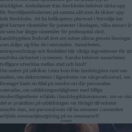
skicklighet. Ambulanser från Stockholm behöver täcka upp
för Norrtäljeambulansen på samma sätt som de täcker upp
inåt Stockholm. Att ha helikoptern placerad i Norrtälje har
givit kortare väntetider för patienter i Roslagen, vilka annars är
de som har längst väntetider för prehospital vård.
Landsbygdens livskraft året om måste säkras genom lösningar
som skiljer sig från de i storstaden. Samarbeten,
entreprenörskap och flexibilitet blir viktiga ingredienser för att
undvika sårbarhet i systemen. Kanske behöver samarbeten
tydligare utvecklas mellan stad och land?
Om maten på tallriken i stan kom från landsbygden runt om
staden, om elektriciteten i lägenheten var närproducerad, om
företaget hade en filial på mindre ort där personalen
roterades, om utbildningsmöjligheter med billiga
studentlägenheter erbjöds i landsbygdskommuner, om en viss
del av praktiken på utbildningen var förlagd till enheter
utanför stan, om personal som vill ha semester i november
erbjöds sommartjänstgöring på en sommarort?
ANNONS