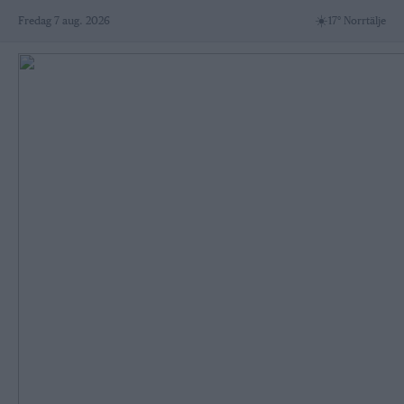
Skip
☀️
Fredag 7 aug. 2026
17° Norrtälje
to
content