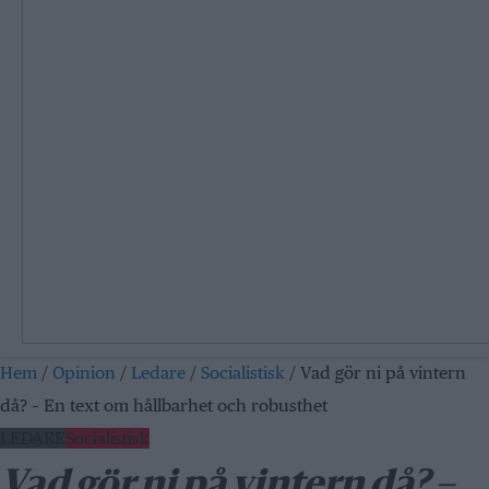
Hem
/
Opinion
/
Ledare
/
Socialistisk
/
Vad gör ni på vintern
då? – En text om hållbarhet och robusthet
LEDARE
Socialistisk
Vad gör ni på vintern då? –