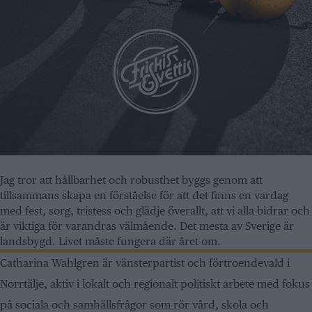
Jag tror att hållbarhet och robusthet byggs genom att
tillsammans skapa en förståelse för att det finns en vardag
med fest, sorg, tristess och glädje överallt, att vi alla bidrar och
är viktiga för varandras välmående. Det mesta av Sverige är
landsbygd. Livet måste fungera där året om.
Catharina Wahlgren är vänsterpartist och förtroendevald i
Norrtälje, aktiv i lokalt och regionalt politiskt arbete med fokus
på sociala och samhällsfrågor som rör vård, skola och