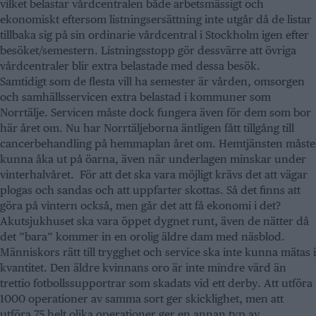
vilket belastar vårdcentralen både arbetsmässigt och
ekonomiskt eftersom listningsersättning inte utgår då de listar
tillbaka sig på sin ordinarie vårdcentral i Stockholm igen efter
besöket/semestern. Listningsstopp gör dessvärre att övriga
vårdcentraler blir extra belastade med dessa besök.
Samtidigt som de flesta vill ha semester är vården, omsorgen
och samhällsservicen extra belastad i kommuner som
Norrtälje. Servicen måste dock fungera även för dem som bor
här året om. Nu har Norrtäljeborna äntligen fått tillgång till
cancerbehandling på hemmaplan året om. Hemtjänsten måste
kunna åka ut på öarna, även när underlagen minskar under
vinterhalvåret. För att det ska vara möjligt krävs det att vägar
plogas och sandas och att uppfarter skottas. Så det finns att
göra på vintern också, men går det att få ekonomi i det?
Akutsjukhuset ska vara öppet dygnet runt, även de nätter då
det ”bara” kommer in en orolig äldre dam med näsblod.
Människors rätt till trygghet och service ska inte kunna mätas i
kvantitet. Den äldre kvinnans oro är inte mindre värd än
trettio fotbollssupportrar som skadats vid ett derby. Att utföra
1000 operationer av samma sort ger skicklighet, men att
utföra 75 helt olika operationer ger en annan typ av