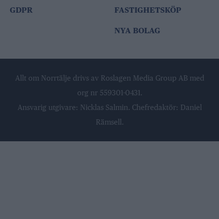
GDPR
FASTIGHETSKÖP
NYA BOLAG
Allt om Norrtälje drivs av Roslagen Media Group AB med
org nr 559301-0431.
Ansvarig utgivare: Nicklas Salmin. Chefredaktör: Daniel
Rämsell.