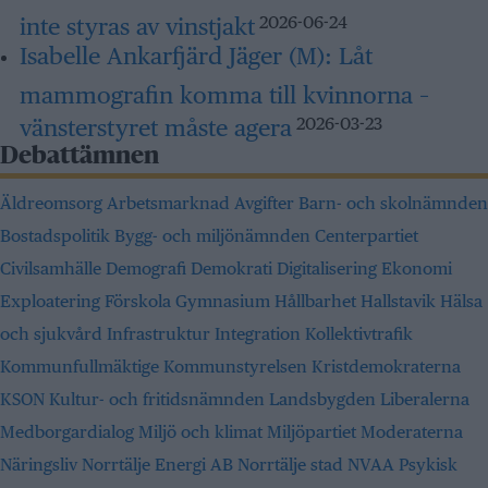
inte styras av vinstjakt
2026-06-24
Isabelle Ankarfjärd Jäger (M):
Låt
mammografin komma till kvinnorna –
vänsterstyret måste agera
2026-03-23
Debattämnen
Äldreomsorg
Arbetsmarknad
Avgifter
Barn- och skolnämnden
Bostadspolitik
Bygg- och miljönämnden
Centerpartiet
Civilsamhälle
Demografi
Demokrati
Digitalisering
Ekonomi
Exploatering
Förskola
Gymnasium
Hållbarhet
Hallstavik
Hälsa
och sjukvård
Infrastruktur
Integration
Kollektivtrafik
Kommunfullmäktige
Kommunstyrelsen
Kristdemokraterna
KSON
Kultur- och fritidsnämnden
Landsbygden
Liberalerna
Medborgardialog
Miljö och klimat
Miljöpartiet
Moderaterna
Näringsliv
Norrtälje Energi AB
Norrtälje stad
NVAA
Psykisk