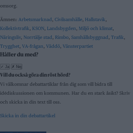
omsorg.
Ämnen:
Arbetsmarknad
,
Civilsamhälle
,
Hallstavik
,
Kollektivtrafik
,
KSON
,
Landsbygden
,
Miljö och klimat
,
Näringsliv
,
Norrtälje stad
,
Rimbo
,
Samhällsbyggnad
,
Trafik
,
Trygghet
,
VA-frågan
,
Väddö
,
Vänsterpartiet
Håller du med?
✓
Ja
✗
Nej
Vill du också göra din röst hörd?
Vi välkomnar debattartiklar från dig som vill bidra till
idédiskussionen om kommunen. Har du en stark åsikt? Skriv
och skicka in din text till oss.
Skicka in din debattartikel