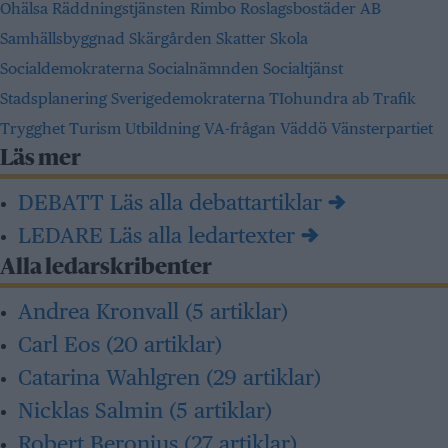
Ohälsa
Räddningstjänsten
Rimbo
Roslagsbostäder AB
Samhällsbyggnad
Skärgården
Skatter
Skola
Socialdemokraterna
Socialnämnden
Socialtjänst
Stadsplanering
Sverigedemokraterna
TIohundra ab
Trafik
Trygghet
Turism
Utbildning
VA-frågan
Väddö
Vänsterpartiet
Läs mer
DEBATT
Läs alla debattartiklar →
LEDARE
Läs alla ledartexter →
Alla ledarskribenter
Andrea Kronvall
(5 artiklar)
Carl Eos
(20 artiklar)
Catarina Wahlgren
(29 artiklar)
Nicklas Salmin
(5 artiklar)
Robert Beronius
(27 artiklar)