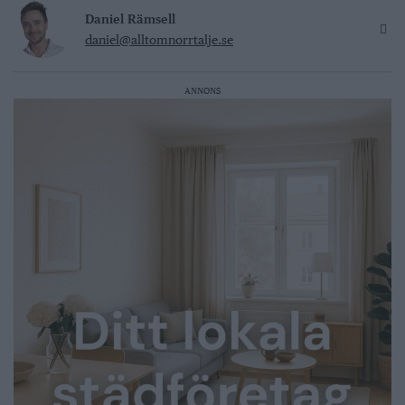
Daniel Rämsell
daniel@alltomnorrtalje.se
ANNONS