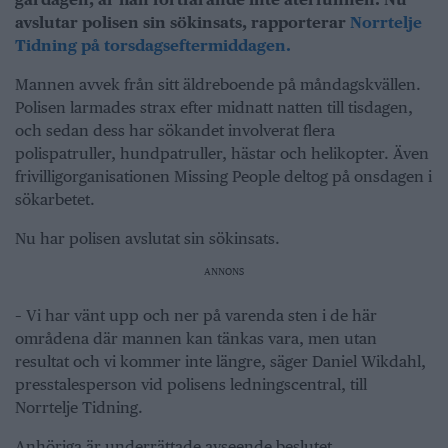
avslutar polisen sin sökinsats, rapporterar
Norrtelje
Tidning på torsdagseftermiddagen.
Mannen avvek från sitt äldreboende på måndagskvällen.
Polisen larmades strax efter midnatt natten till tisdagen,
och sedan dess har sökandet involverat flera
polispatruller, hundpatruller, hästar och helikopter. Även
frivilligorganisationen Missing People deltog på onsdagen i
sökarbetet.
Nu har polisen avslutat sin sökinsats.
ANNONS
– Vi har vänt upp och ner på varenda sten i de här
områdena där mannen kan tänkas vara, men utan
resultat och vi kommer inte längre, säger Daniel Wikdahl,
presstalesperson vid polisens ledningscentral, till
Norrtelje Tidning.
Anhöriga är underrättade avseende beslutet.