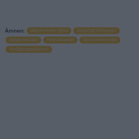
äldreboende grind
avslutad sökinsats
Ämnen:
daniel wikdahl
försvinnande
försvunnen man
frivilligorganisation