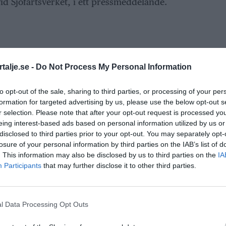
id Sjöfartsverket, i ett pressmeddelande.
ANNONS
talje.se -
Do Not Process My Personal Information
to opt-out of the sale, sharing to third parties, or processing of your per
räddningshelikoptrar
formation for targeted advertising by us, please use the below opt-out s
r selection. Please note that after your opt-out request is processed y
rar är baserade på fem baser runt om i landet
eing interest-based ads based on personal information utilized by us or
orrtälje och Umeå) och utgör en viktig resurs inom
disclosed to third parties prior to your opt-out. You may separately opt-
rmåga. Helikoptrarna utför uppdrag över både land
losure of your personal information by third parties on the IAB’s list of
. This information may also be disclosed by us to third parties on the
IA
Participants
that may further disclose it to other third parties.
edskap dygnet runt, året om och bemannas av fyra
peratör samt en ytbärgare.
l Data Processing Opt Outs