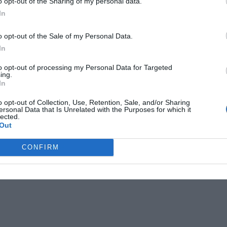
o opt-out of the Sharing of my personal data.
In
o opt-out of the Sale of my Personal Data.
In
to opt-out of processing my Personal Data for Targeted
ing.
In
o opt-out of Collection, Use, Retention, Sale, and/or Sharing
ersonal Data that Is Unrelated with the Purposes for which it
lected.
Out
orrtälje
norrtälje
räddning
rimbo
CONFIRM