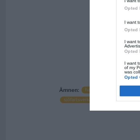
I want t
Opted 
I want t
Opted 
I want 
Advertis
Opted 
I want t
of my P
was col
Opted 
Ämnen:
hallstavik
helikopter n
sjöfartsverket