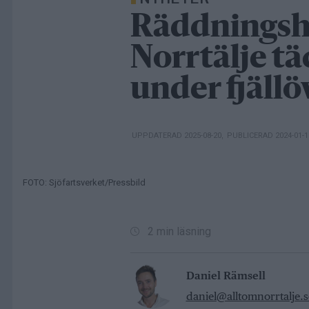
Räddningshe
Norrtälje t
under fjäll
UPPDATERAD 2025-08-20
,
PUBLICERAD 2024-01-
FOTO: Sjöfartsverket/Pressbild
2 min läsning
Daniel Rämsell
daniel@alltomnorrtalje.s