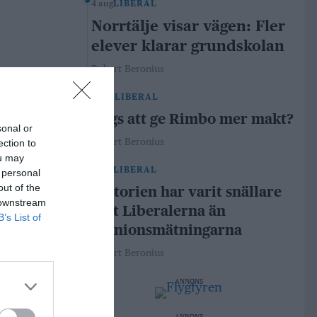
4 aug
LIBERAL
Norrtälje visar vägen: Fler
elever klarar grundskolan
Robert Beronius
29 jul
LIBERAL
Dags att ge Rimbo mer makt?
sonal or
Robert Beronius
ection to
ou may
21 jul
LIBERAL
 personal
out of the
Historien har varit snällare
 downstream
mot Liberalerna än
B’s List of
opinionsmätningarna
Robert Beronius
ANNONS
ANNONS