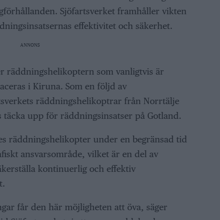
förhållanden. Sjöfartsverket framhåller vikten
dningsinsatsernas effektivitet och säkerhet.
ANNONS
räddningshelikoptern som vanligtvis är
aceras i Kiruna. Som en följd av
verkets räddningshelikoptrar från Norrtälje
s täcka upp för räddningsinsatser på Gotland.
jes räddningshelikopter under en begränsad tid
fiskt ansvarsområde, vilket är en del av
säkerställa kontinuerlig och effektiv
t.
ingar får den här möjligheten att öva, säger