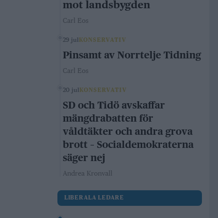
mot landsbygden
Carl Eos
29 jul
KONSERVATIV
Pinsamt av Norrtelje Tidning
Carl Eos
20 jul
KONSERVATIV
SD och Tidö avskaffar
mängdrabatten för
våldtäkter och andra grova
brott – Socialdemokraterna
säger nej
Andrea Kronvall
LIBERALA LEDARE