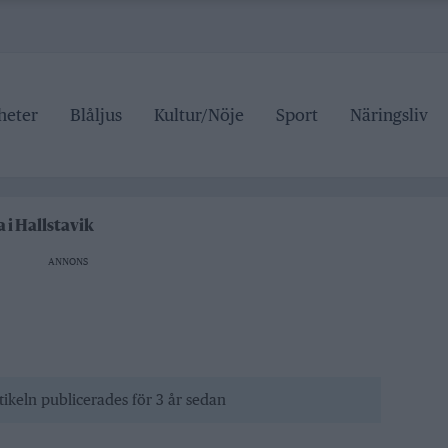
heter
Blåljus
Kultur/Nöje
Sport
Näringsliv
n på trafiken
edelspriser är hat mot landsbygden
aftigt i Norrtälje
 i Hallstavik
r den som drabbas
ANNONS
n på trafiken
edelspriser är hat mot landsbygden
tikeln publicerades för 3 år sedan