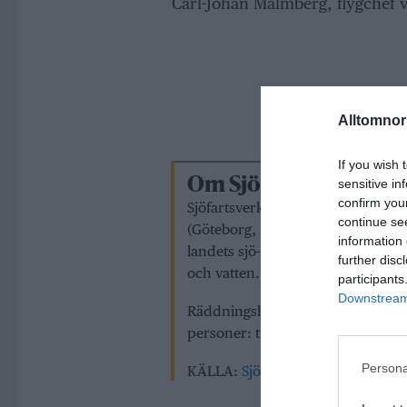
Carl-Johan Malmberg, flygchef v
Alltomnorr
If you wish 
Om Sjöfartsverkets 
sensitive in
confirm you
Sjöfartsverkets räddningshelikopt
continue se
(Göteborg, Kristianstad, Visby, N
information 
landets sjö- och flygräddningsfö
further disc
och vatten.
participants
Downstream 
Räddningshelikoptrarna är i ber
personer: två piloter, en vinscho
Persona
KÄLLA:
Sjöfartsverket