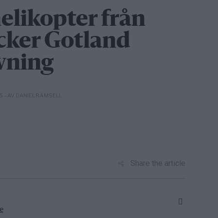
likopter från
äcker Gotland
övning
– AV DANIEL RÄMSELL
15
Share the article
e