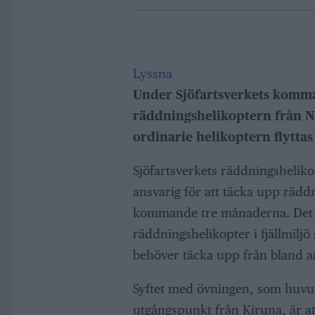
Lyssna
Under Sjöfartsverkets komma
räddningshelikoptern från N
ordinarie helikoptern flyttas 
Sjöfartsverkets räddningsheliko
ansvarig för att täcka upp rädd
kommande tre månaderna. Det ä
räddningshelikopter i fjällmiljö
behöver täcka upp från bland an
Syftet med övningen, som huvud
utgångspunkt från Kiruna, är a