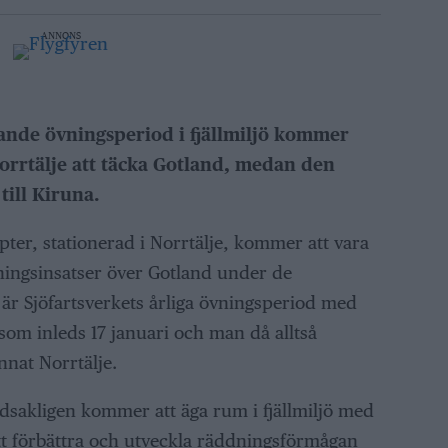
ANNONS
nde övningsperiod i fjällmiljö kommer
orrtälje att täcka Gotland, medan den
till Kiruna.
pter, stationerad i Norrtälje, kommer att vara
ningsinsatser över Gotland under de
r Sjöfartsverkets årliga övningsperiod med
 som inleds 17 januari och man då alltså
nat Norrtälje.
sakligen kommer att äga rum i fjällmiljö med
tt förbättra och utveckla räddningsförmågan