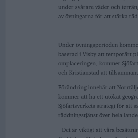
under svårare väder och terräng
av övningarna för att stärka räd
Under övningsperioden kommer 
baserad i Visby att temporärt pl
omplaceringen, kommer Sjöfarts
och Kristianstad att tillsamman
Förändring innebär att Norrtäl
kommer att ha ett utökat geogra
Sjöfartsverkets strategi för att 
räddningstjänst över hela lande
– Det är viktigt att våra besättn