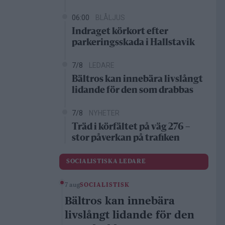
06:00
BLÅLJUS
Indraget körkort efter
parkeringsskada i Hallstavik
7/8
LEDARE
Bältros kan innebära livslångt
lidande för den som drabbas
7/8
NYHETER
Träd i körfältet på väg 276 –
stor påverkan på trafiken
SOCIALISTISKA LEDARE
7 aug
SOCIALISTISK
Bältros kan innebära
livslångt lidande för den