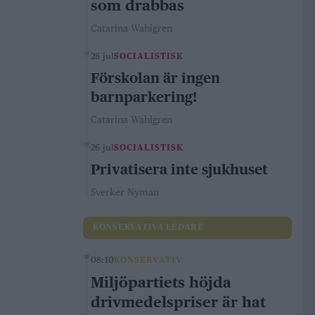
som drabbas
Catarina Wahlgren
28 jul
SOCIALISTISK
Förskolan är ingen
barnparkering!
Catarina Wahlgren
26 jul
SOCIALISTISK
Privatisera inte sjukhuset
Sverker Nyman
KONSERVATIVA LEDARE
08:10
KONSERVATIV
Miljöpartiets höjda
drivmedelspriser är hat