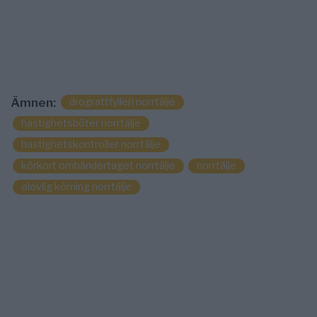
drograttfylleri norrtälje
Ämnen:
hastighetsböter norrtälje
hastighetskontroller norrtälje
körkort omhändertaget norrtälje
norrtälje
olovlig körning norrtälje