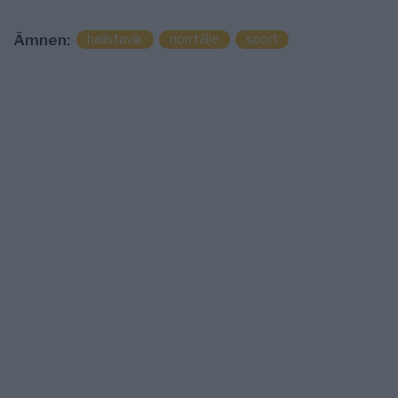
hallstavik
norrtälje
sport
Ämnen: