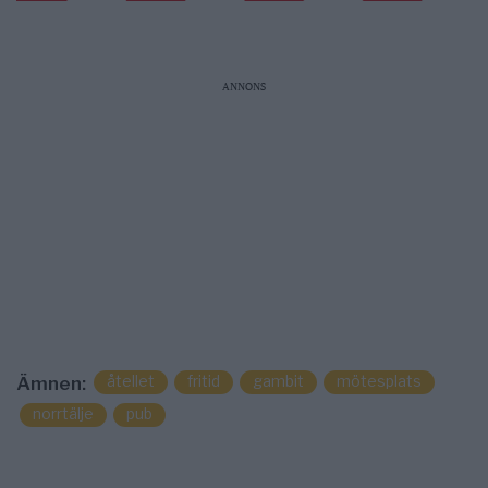
ANNONS
åtellet
fritid
gambit
mötesplats
Ämnen:
norrtälje
pub