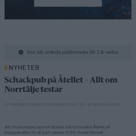
Den här artikeln publicerades för 2 år sedan
NYHETER
Schackpub på Åtellet – Allt om
Norrtälje testar
– AV DANIEL RÄMSELL
UPPDATERAD 2025-08-20
,
PUBLICERAD 2024-11-30
Allt Om Norrtäljes reporter Nicklas Salmin besökte Åtellet på
tisdagskvällen för ett parti schack. FOTO: Daniel Rämsell