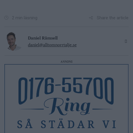
Share the article
2 min läsning
Daniel Rämsell
daniel@alltomnorrtalje.se
ANNONS