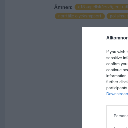
Ämnen:
e18 kapellskärsvägen traf
norrtälje olycksrapport
polisinsat
Alltomnorr
If you wish 
sensitive in
confirm you
continue se
information 
further disc
participants
Downstream 
Persona