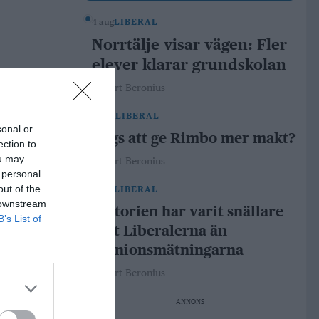
4 aug
LIBERAL
Norrtälje visar vägen: Fler
elever klarar grundskolan
Robert Beronius
29 jul
LIBERAL
sonal or
Dags att ge Rimbo mer makt?
ection to
ou may
Robert Beronius
 personal
out of the
21 jul
LIBERAL
 downstream
Historien har varit snällare
B’s List of
mot Liberalerna än
opinionsmätningarna
Robert Beronius
ANNONS