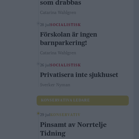
som drabbas
Catarina Wahlgren
28 jul
SOCIALISTISK
Förskolan är ingen
barnparkering!
Catarina Wahlgren
26 jul
SOCIALISTISK
Privatisera inte sjukhuset
Sverker Nyman
KONSERVATIVA LEDARE
29 jul
KONSERVATIV
Pinsamt av Norrtelje
Tidning