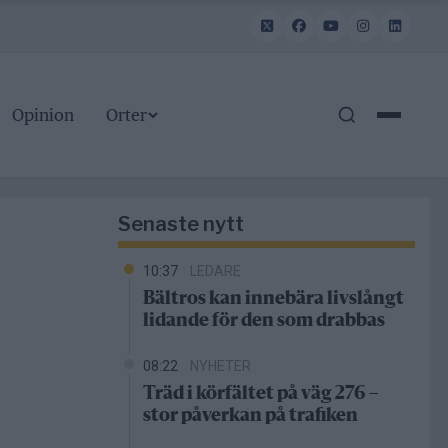
Opinion
Orter
Senaste nytt
10:37
LEDARE
Bältros kan innebära livslångt
lidande för den som drabbas
08:22
NYHETER
Träd i körfältet på väg 276 –
stor påverkan på trafiken