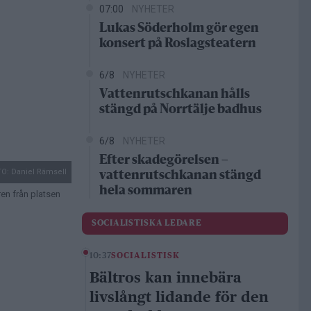
07:00
NYHETER
Lukas Söderholm gör egen
konsert på Roslagsteatern
6/8
NYHETER
Vattenrutschkanan hålls
stängd på Norrtälje badhus
6/8
NYHETER
Efter skadegörelsen –
O: Daniel Rämsell
vattenrutschkanan stängd
hela sommaren
en från platsen
SOCIALISTISKA LEDARE
10:37
SOCIALISTISK
Bältros kan innebära
livslångt lidande för den