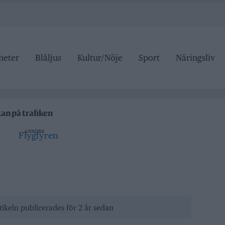
heter
Blåljus
Kultur/Nöje
Sport
Näringsliv
an stängd hela sommaren
för den som drabbas
kan på trafiken
Roslagsteatern
ANNONS
tälje badhus
an stängd hela sommaren
för den som drabbas
tikeln publicerades för 2 år sedan