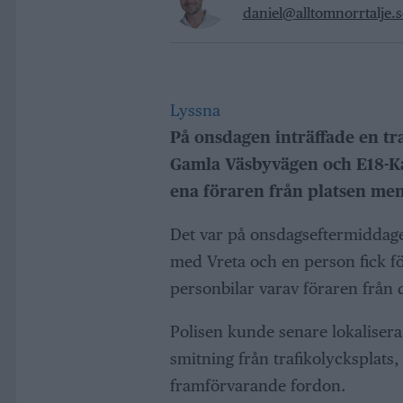
daniel@alltomnorrtalje.s
Lyssna
På onsdagen inträffade en tr
Gamla Väsbyvägen och E18-Ka
ena föraren från platsen men
Det var på onsdagseftermiddagen
med Vreta och en person fick fö
personbilar varav föraren från 
Polisen kunde senare lokaliser
smitning från trafikolycksplats,
framförvarande fordon.