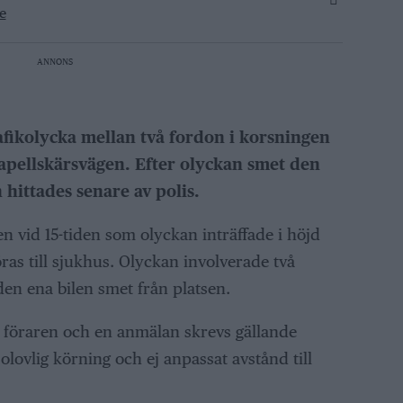
e
ANNONS
afikolycka mellan två fordon i korsningen
pellskärsvägen. Efter olyckan smet den
 hittades senare av polis.
 vid 15-tiden som olyckan inträffade i höjd
ras till sjukhus. Olyckan involverade två
den ena bilen smet från platsen.
a föraren och en anmälan skrevs gällande
 olovlig körning och ej anpassat avstånd till