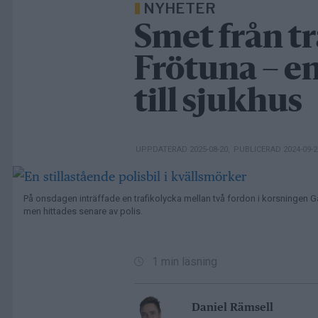
NYHETER
Smet från tr
Frötuna – en
till sjukhus
UPPDATERAD 2025-08-20
,
PUBLICERAD 2024-09-
På onsdagen inträffade en trafikolycka mellan två fordon i korsningen
men hittades senare av polis.
1 min läsning
Daniel Rämsell