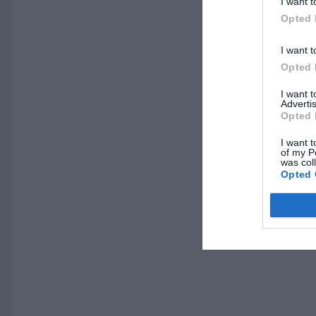
I want t
Opted 
I want t
Opted 
I want 
Advertis
Opted 
I want t
of my P
was col
Opted 