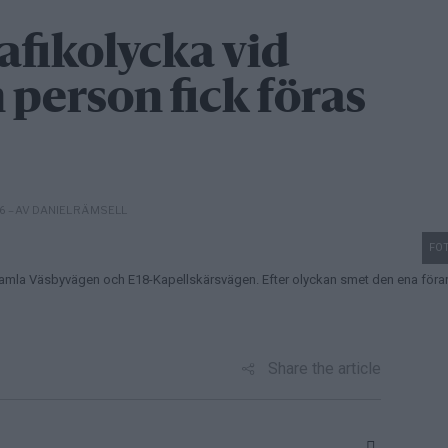
afikolycka vid
 person fick föras
– AV DANIEL RÄMSELL
26
FOT
 Gamla Väsbyvägen och E18-Kapellskärsvägen. Efter olyckan smet den ena förar
Share the article