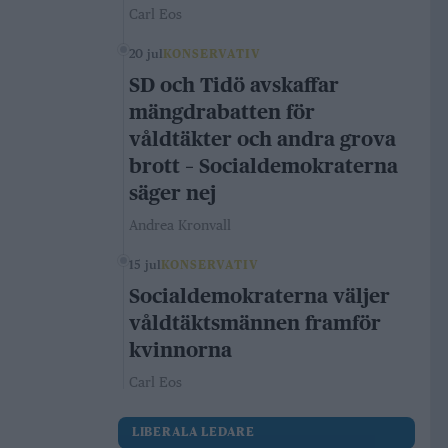
Carl Eos
20 jul
KONSERVATIV
SD och Tidö avskaffar
mängdrabatten för
våldtäkter och andra grova
brott – Socialdemokraterna
säger nej
Andrea Kronvall
15 jul
KONSERVATIV
Socialdemokraterna väljer
våldtäktsmännen framför
kvinnorna
Carl Eos
LIBERALA LEDARE