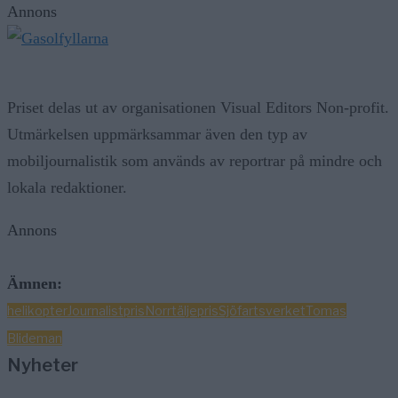
Annons
Priset delas ut av organisationen Visual Editors Non-profit.
Utmärkelsen uppmärksammar även den typ av
mobiljournalistik som används av reportrar på mindre och
lokala redaktioner.
Annons
Ämnen:
helikopter
Journalistpris
Norrtälje
pris
Sjöfartsverket
Tomas
Blideman
Nyheter