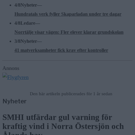
4/8
Nyheter
—
Hundratals verk fyller Skaparladan under tre dagar
4/8
Ledare
—
Norrtälje visar vägen: Fler elever klarar grundskolan
3/8
Nyheter
—
41 matverksamheter fick krav efter kontroller
Annons
Den här artikeln publicerades för 1 år sedan
Nyheter
SMHI utfärdar gul varning för
kraftig vind i Norra Östersjön och