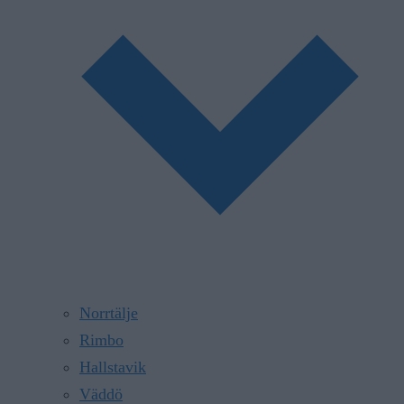
Norrtälje
Rimbo
Hallstavik
Väddö