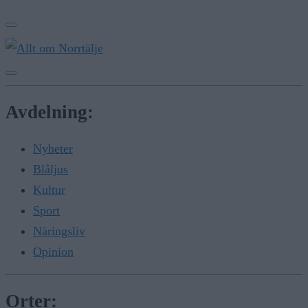
Avdelning:
Nyheter
Blåljus
Kultur
Sport
Näringsliv
Opinion
Orter: