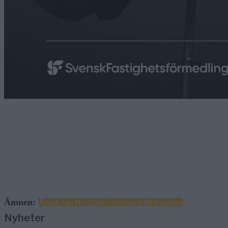
Ämnen:
Ålands
Hav
Norrtälje
Östersjön
SMHI
Varning
Nyheter