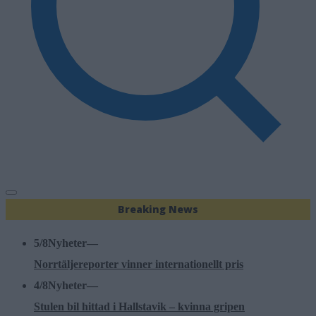
Breaking News
5/8
Nyheter
—
Norrtäljereporter vinner internationellt pris
4/8
Nyheter
—
Stulen bil hittad i Hallstavik – kvinna gripen