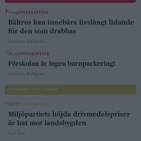
7 aug
SOCIALISTISK
Bältros kan innebära livslångt lidande
för den som drabbas
Catarina Wahlgren
28 jul
SOCIALISTISK
Förskolan är ingen barnparkering!
Catarina Wahlgren
KONSERVATIVA LEDARE
08:10
KONSERVATIV
Miljöpartiets höjda drivmedelspriser
är hat mot landsbygden
Carl Eos