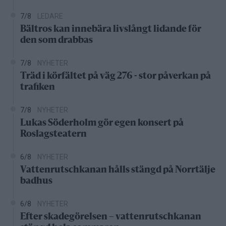
7/8
LEDARE
Bältros kan innebära livslångt lidande för
den som drabbas
7/8
NYHETER
Träd i körfältet på väg 276 - stor påverkan på
trafiken
7/8
NYHETER
Lukas Söderholm gör egen konsert på
Roslagsteatern
6/8
NYHETER
Vattenrutschkanan hålls stängd på Norrtälje
badhus
6/8
NYHETER
Efter skadegörelsen – vattenrutschkanan