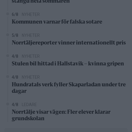
stängd hela sommaren
6/8
NYHETER
Kommunen varnar för falska sotare
5/8
NYHETER
Norrtäljereporter vinner internationellt pris
4/8
NYHETER
Stulen bil hittad i Hallstavik – kvinna gripen
4/8
NYHETER
Hundratals verk fyller Skaparladan under tre
dagar
4/8
LEDARE
Norrtälje visar vägen: Fler elever klarar
grundskolan