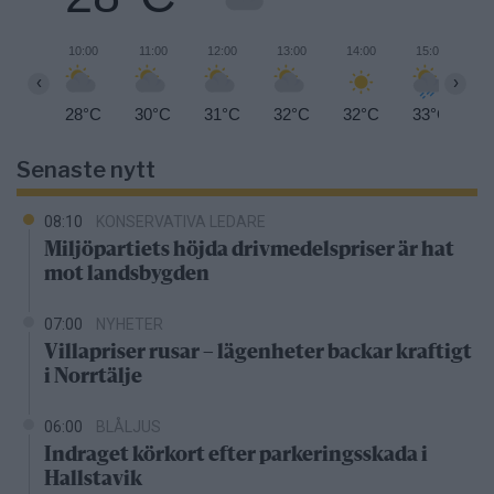
10:00
11:00
12:00
13:00
14:00
15:00
1
‹
›
28°C
30°C
31°C
32°C
32°C
33°C
3
Senaste nytt
08:10
KONSERVATIVA LEDARE
Miljöpartiets höjda drivmedelspriser är hat
mot landsbygden
07:00
NYHETER
Villapriser rusar – lägenheter backar kraftigt
i Norrtälje
06:00
BLÅLJUS
Indraget körkort efter parkeringsskada i
Hallstavik