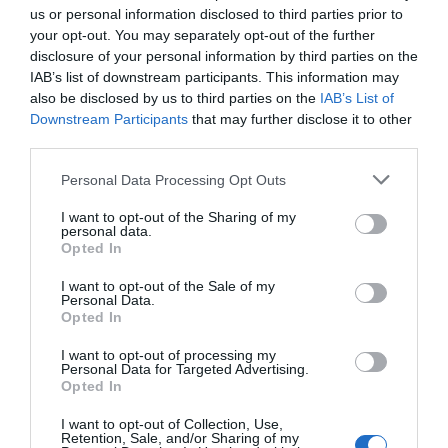
us or personal information disclosed to third parties prior to
Så många är långtidsarbetslösa i
your opt-out. You may separately opt-out of the further
disclosure of your personal information by third parties on the
Norrtälje
IAB’s list of downstream participants. This information may
also be disclosed by us to third parties on the
IAB’s List of
Downstream Participants
that may further disclose it to other
third parties.
Bino Drummond gör comeback -
tar plats i styrelse
Personal Data Processing Opt Outs
I want to opt-out of the Sharing of my
personal data.
Opted In
Säkerhetslösningar i Norrtälje – allt
fler väljer inbrottslarm,
I want to opt-out of the Sale of my
Personal Data.
kameraövervakning och passersystem
Opted In
I want to opt-out of processing my
Sport
Personal Data for Targeted Advertising.
Opted In
I want to opt-out of Collection, Use,
Retention, Sale, and/or Sharing of my