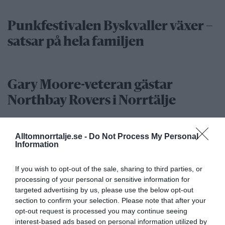
Punkfestivalen Byskvaller växer –
satsar på hela familjen
Gary Moore-veteran gästar
Northbay Rovers i Norrtälje
Alltomnorrtalje.se -
Do Not Process My Personal
”Vad händer på byn?” passerar 50
Information
000 medlemmar
If you wish to opt-out of the sale, sharing to third parties, or
processing of your personal or sensitive information for
Näringsliv
targeted advertising by us, please use the below opt-out
section to confirm your selection. Please note that after your
opt-out request is processed you may continue seeing
interest-based ads based on personal information utilized by