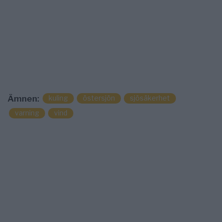
kuling
östersjön
sjösäkerhet
Ämnen:
varning
vind