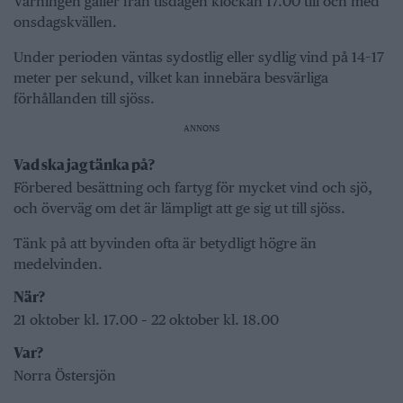
Varningen gäller från tisdagen klockan 17.00 till och med
onsdagskvällen.
Under perioden väntas sydostlig eller sydlig vind på 14–17
meter per sekund, vilket kan innebära besvärliga
förhållanden till sjöss.
ANNONS
Vad ska jag tänka på?
Förbered besättning och fartyg för mycket vind och sjö,
och överväg om det är lämpligt att ge sig ut till sjöss.
Tänk på att byvinden ofta är betydligt högre än
medelvinden.
När?
21 oktober kl. 17.00 – 22 oktober kl. 18.00
Var?
Norra Östersjön