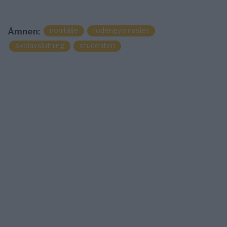
norrtälje
rodengymnasiet
Ämnen:
skolavslutning
studenten