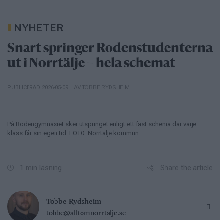
NYHETER
Snart springer Rodenstudenterna
ut i Norrtälje – hela schemat
– AV TOBBE RYDSHEIM
PUBLICERAD 2026-05-09
På Rodengymnasiet sker utspringet enligt ett fast schema där varje
klass får sin egen tid. FOTO: Norrtälje kommun
Share the article
1 min läsning
Tobbe Rydsheim
tobbe@alltomnorrtalje.se