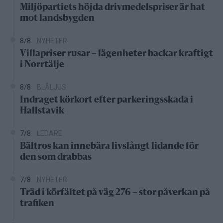
Miljöpartiets höjda drivmedelspriser är hat
mot landsbygden
8/8
NYHETER
Villapriser rusar – lägenheter backar kraftigt
i Norrtälje
8/8
BLÅLJUS
Indraget körkort efter parkeringsskada i
Hallstavik
7/8
LEDARE
Bältros kan innebära livslångt lidande för
den som drabbas
7/8
NYHETER
Träd i körfältet på väg 276 – stor påverkan på
trafiken