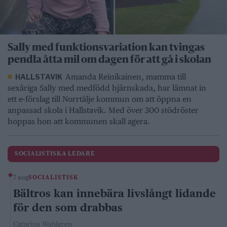
Sally med funktionsvariation kan tvingas
pendla åtta mil om dagen för att gå i skolan
Amanda Reinikainen, mamma till
HALLSTAVIK
sexåriga Sally med medfödd hjärnskada, har lämnat in
ett e-förslag till Norrtälje kommun om att öppna en
anpassad skola i Hallstavik. Med över 300 stödröster
hoppas hon att kommunen skall agera.
SOCIALISTISKA LEDARE
7 aug
SOCIALISTISK
Bältros kan innebära livslångt lidande
för den som drabbas
Catarina Wahlgren