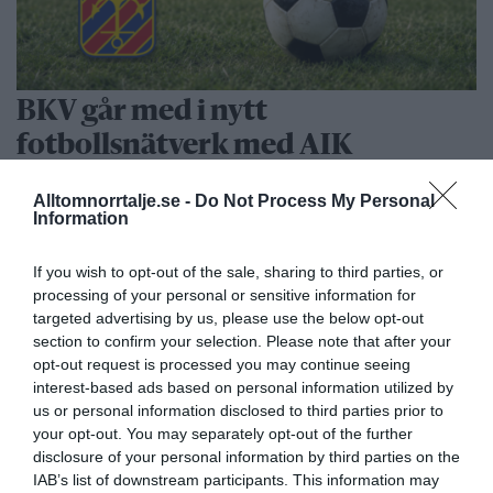
BKV går med i nytt
fotbollsnätverk med AIK
Alltomnorrtalje.se -
Do Not Process My Personal
Information
If you wish to opt-out of the sale, sharing to third parties, or
processing of your personal or sensitive information for
targeted advertising by us, please use the below opt-out
section to confirm your selection. Please note that after your
opt-out request is processed you may continue seeing
interest-based ads based on personal information utilized by
us or personal information disclosed to third parties prior to
your opt-out. You may separately opt-out of the further
Rospiggarna tog ny seger:
disclosure of your personal information by third parties on the
”Hoppas vi kan göra underverk”
IAB’s list of downstream participants. This information may