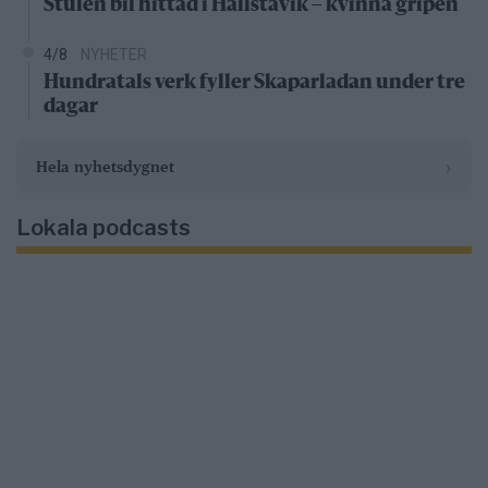
Stulen bil hittad i Hallstavik – kvinna gripen
4/8
NYHETER
Hundratals verk fyller Skaparladan under tre
dagar
›
Hela nyhetsdygnet
Lokala podcasts