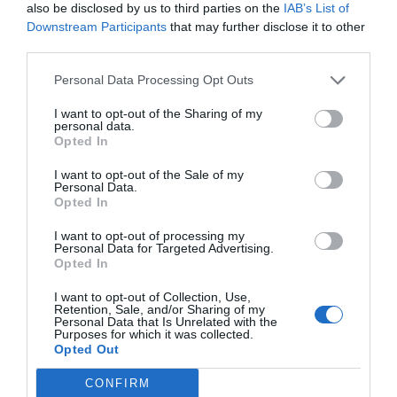
also be disclosed by us to third parties on the
IAB’s List of
Downstream Participants
that may further disclose it to other
Senaste fastighetsköp
third parties.
28/4
FASTIGHETSKÖP
Personal Data Processing Opt Outs
Fritidshus på Vätö såld för 1 895 000 kronor
I want to opt-out of the Sharing of my
personal data.
20/4
FASTIGHETSKÖP
Opted In
Lägenhet på Grossgärdet såld för 1 550 000
I want to opt-out of the Sale of my
kronor
Personal Data.
Opted In
5/4
FASTIGHETSKÖP
I want to opt-out of processing my
Lägenhet i Färsna såld för 2 100 000 kronor
Personal Data for Targeted Advertising.
Opted In
5/4
FASTIGHETSKÖP
I want to opt-out of Collection, Use,
Lägenhet i Gransäter såld för 1 150 000
Retention, Sale, and/or Sharing of my
Personal Data that Is Unrelated with the
kronor
Purposes for which it was collected.
Opted Out
4/4
FASTIGHETSKÖP
CONFIRM
Kedjehus i Solbacka såld för 3 100 000