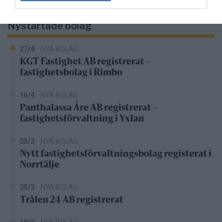
kronor
Nystartade bolag
27/4
NYA BOLAG
KGT Fastighet AB registrerat –
fastighetsbolag i Rimbo
16/4
NYA BOLAG
Panthalassa Åre AB registrerat –
fastighetsförvaltning i Yxlan
25/3
NYA BOLAG
Nytt fastighetsförvaltningsbolag registerat i
Norrtälje
25/3
NYA BOLAG
Trålen 24 AB registrerat