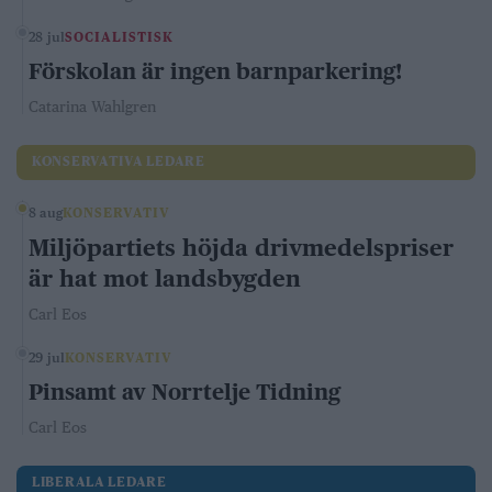
28 jul
SOCIALISTISK
Förskolan är ingen barnparkering!
Catarina Wahlgren
KONSERVATIVA LEDARE
8 aug
KONSERVATIV
Miljöpartiets höjda drivmedelspriser
är hat mot landsbygden
Carl Eos
29 jul
KONSERVATIV
Pinsamt av Norrtelje Tidning
Carl Eos
LIBERALA LEDARE