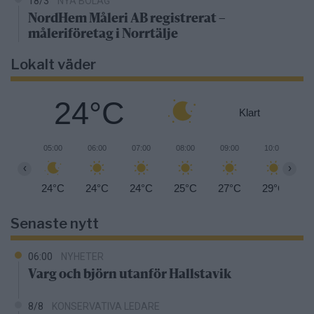
18/3
NYA BOLAG
NordHem Måleri AB registrerat –
måleriföretag i Norrtälje
Lokalt väder
24°C
Klart
05:00
06:00
07:00
08:00
09:00
10:00
1
‹
›
24°C
24°C
24°C
25°C
27°C
29°C
3
Senaste nytt
06:00
NYHETER
Varg och björn utanför Hallstavik
8/8
KONSERVATIVA LEDARE