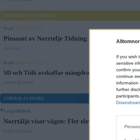
KONSERVATIVA LEDARE
29 jul
KONSERVATIV
Pinsamt av Norrtelje Tidning
Alltomnorr
Carl Eos
If you wish 
sensitive in
20 jul
KONSERVATIV
confirm you
SD och Tidö avskaffar mängdrabatten för våldtäkt
continue se
Andrea Kronvall
information 
further disc
participants
LIBERALA LEDARE
Downstream 
4 aug
LIBERAL
Norrtälje visar vägen: Fler elever klarar grund
Persona
Robert Beronius