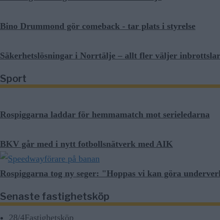
Bino Drummond gör comeback - tar plats i styrelse
Säkerhetslösningar i Norrtälje – allt fler väljer inbrott
Sport
Rospiggarna laddar för hemmamatch mot serieledarna
BKV går med i nytt fotbollsnätverk med AIK
Rospiggarna tog ny seger: "Hoppas vi kan göra underve
Senaste fastighetsköp
28/4
Fastighetsköp