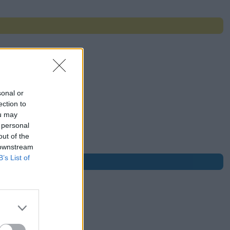
sonal or
ection to
ou may
r nej
 personal
out of the
 downstream
B’s List of