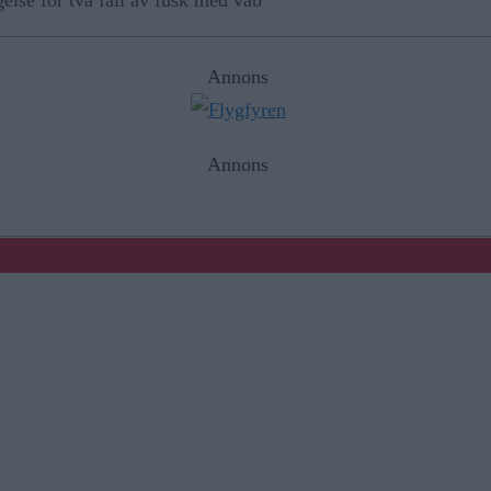
else för två fall av fusk med vab
Annons
Annons