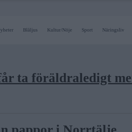
yheter
Blåljus
Kultur/Nöje
Sport
Näringsliv
år ta föräldraledigt men
 pappor i Norrtälje