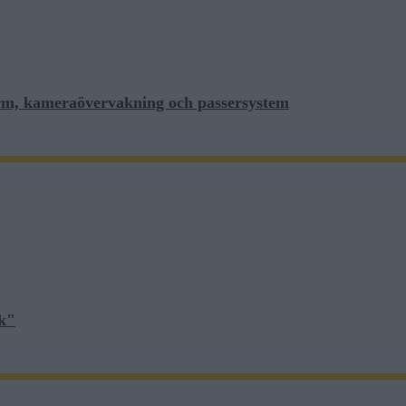
slarm, kameraövervakning och passersystem
rk"