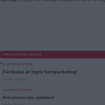
Norrtälje
En pappa från Norrtälje kommun har dömts till fäng
SOCIALISTISKA LEDARE
28 jul
SOCIALISTISK
Förskolan är ingen barnparkering!
Catarina Wahlgren
26 jul
SOCIALISTISK
Privatisera inte sjukhuset
Sverker Nyman