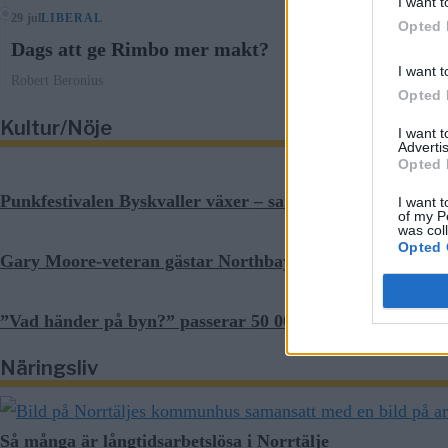
I want t
29 jul
LIBERAL
Opted 
Dags att ge Rimbo mer makt?
I want t
Robert Beronius
Opted 
Kultur/Nöje
I want 
Advertis
Opted 
Punkfestivalen Byskvaller växer – satsar på hela familjen
I want t
of my P
was col
Opted 
Gary Moore-veteran gästar Northbay Rovers i Norrtälje
”Vad händer på byn?” passerar 50 000 medlemmar
Näringsliv
Så många är långtidsarbetslösa i Norrtälje