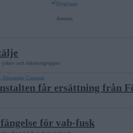
Annons
älje
la yrkes- och inkomstgrupper
 Alexander Castman
talten får ersättning från F
fängelse för vab-fusk