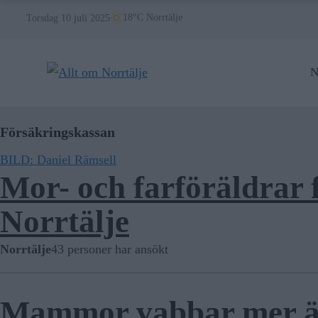
Skip
18°C Norrtälje
Torsdag 10 juli 2025
to
content
N
Försäkringskassan
BILD: Daniel Rämsell
Mor- och farföräldrar f
Norrtälje
Norrtälje
43 personer har ansökt
Mammor vabbar mer än