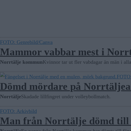
FOTO: Genrebild/Canva
Mammor vabbar mest i Norrt
Norrtälje kommun
Kvinnor tar ut fler vabdagar än män i al
FOTO:
Dömd mördare på Norrtäljeans
Norrtälje
Skadade lillfingret under volleybollmatch.
FOTO: Arkivbild
Man från Norrtälje dömd till 