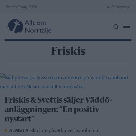
Skip
☀️
Fredag 7 aug. 2026
18° Norrtälje
to
content
Friskis
Friskis & Svettis säljer Väddö-
anläggningen: “En positiv
nystart”
Ska inte påverka verksamheten
ÄLMSTA