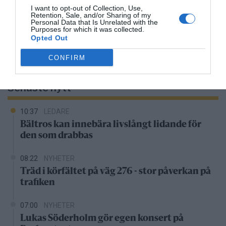
26°C
Klart
I want to opt-out of Collection, Use,
Retention, Sale, and/or Sharing of my
Personal Data that Is Unrelated with the
Purposes for which it was collected.
08:00
09:00
10:00
11:00
12:00
13:00
1
Opted Out
‹
›
CONFIRM
26°C
28°C
29°C
30°C
31°C
29°C
2
Senaste nytt
10:37
LEDARE
Bältros kan innebära livslångt lidande för
den som drabbas
08:22
NYHETER
Träd i körfältet på väg 276 - stor påverkan på
trafiken
07:00
NYHETER
Lukas Söderholm gör egen konsert på