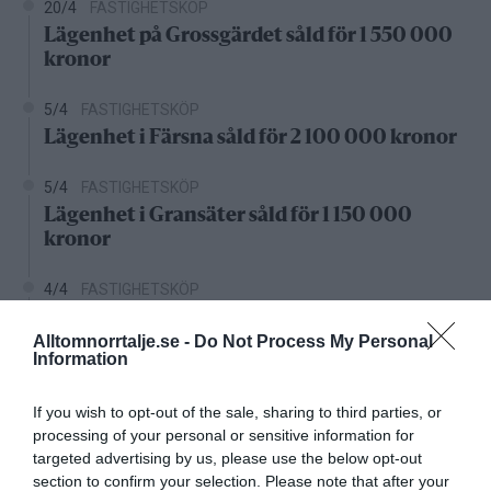
20/4
FASTIGHETSKÖP
Lägenhet på Grossgärdet såld för 1 550 000
kronor
5/4
FASTIGHETSKÖP
Lägenhet i Färsna såld för 2 100 000 kronor
5/4
FASTIGHETSKÖP
Lägenhet i Gransäter såld för 1 150 000
kronor
4/4
FASTIGHETSKÖP
Kedjehus i Solbacka såld för 3 100 000
Alltomnorrtalje.se -
Do Not Process My Personal
kronor
Information
Nystartade bolag
If you wish to opt-out of the sale, sharing to third parties, or
processing of your personal or sensitive information for
27/4
NYA BOLAG
targeted advertising by us, please use the below opt-out
KGT Fastighet AB registrerat –
section to confirm your selection. Please note that after your