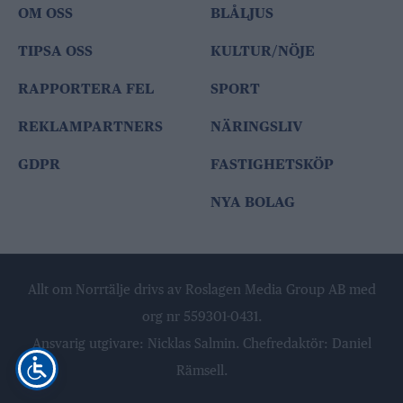
OM OSS
BLÅLJUS
TIPSA OSS
KULTUR/NÖJE
RAPPORTERA FEL
SPORT
REKLAMPARTNERS
NÄRINGSLIV
GDPR
FASTIGHETSKÖP
NYA BOLAG
Allt om Norrtälje drivs av Roslagen Media Group AB med
org nr 559301-0431.
Ansvarig utgivare: Nicklas Salmin. Chefredaktör: Daniel
Rämsell.