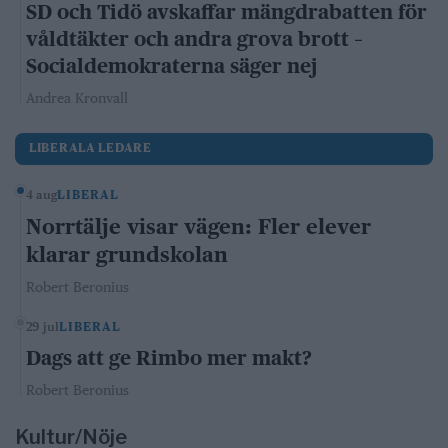
SD och Tidö avskaffar mängdrabatten för
våldtäkter och andra grova brott –
Socialdemokraterna säger nej
Andrea Kronvall
LIBERALA LEDARE
4 aug
LIBERAL
Norrtälje visar vägen: Fler elever
klarar grundskolan
Robert Beronius
29 jul
LIBERAL
Dags att ge Rimbo mer makt?
Robert Beronius
Kultur/Nöje