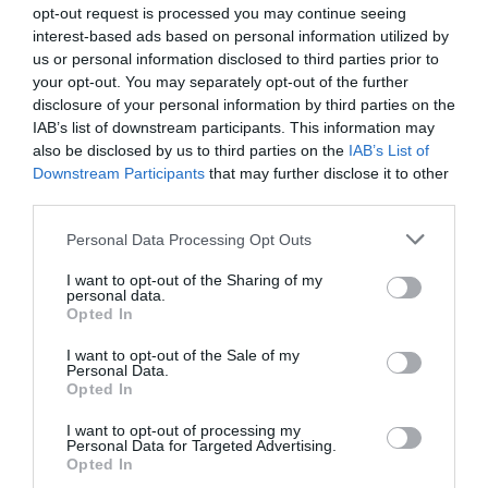
fastighetsbolag i Rimbo
opt-out request is processed you may continue seeing
interest-based ads based on personal information utilized by
16/4
NYA BOLAG
us or personal information disclosed to third parties prior to
Panthalassa Åre AB registrerat –
your opt-out. You may separately opt-out of the further
fastighetsförvaltning i Yxlan
disclosure of your personal information by third parties on the
IAB’s list of downstream participants. This information may
also be disclosed by us to third parties on the
IAB’s List of
25/3
NYA BOLAG
Downstream Participants
that may further disclose it to other
Nytt fastighetsförvaltningsbolag registerat i
third parties.
Norrtälje
Personal Data Processing Opt Outs
25/3
NYA BOLAG
I want to opt-out of the Sharing of my
Trålen 24 AB registrerat
personal data.
Opted In
18/3
NYA BOLAG
I want to opt-out of the Sale of my
NordHem Måleri AB registrerat –
Personal Data.
måleriföretag i Norrtälje
Opted In
Lokalt väder
I want to opt-out of processing my
Personal Data for Targeted Advertising.
Opted In