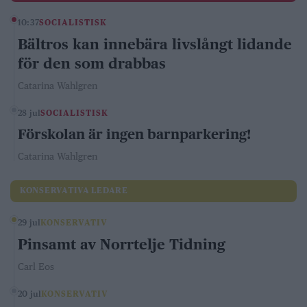
10:37
SOCIALISTISK
Bältros kan innebära livslångt lidande
för den som drabbas
Catarina Wahlgren
28 jul
SOCIALISTISK
Förskolan är ingen barnparkering!
Catarina Wahlgren
KONSERVATIVA LEDARE
29 jul
KONSERVATIV
Pinsamt av Norrtelje Tidning
Carl Eos
20 jul
KONSERVATIV