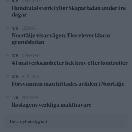
4/8
NYHETER
Hundratals verk fyller Skaparladan under tre
dagar
4/8
LEDARE
Norrtälje visar vägen: Fler elever klarar
grundskolan
3/8
NYHETER
41 matverksamheter fick krav efter kontroller
3/8
BLÅLJUS
Försvunnen man hittades avliden i Norrtälje
1/8
KRÖNIKA
Roslagens verkliga makthavare
›
Hela nyhetsdygnet