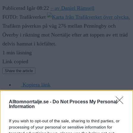
Publicerad Igår 08:22
– av Daniel Rämsell
FOTO: Trafikverket
Trafiken påverkas på väg 276 mellan Penningby och
Överby i riktning mot Norrtälje efter att toppen av ett träd
delvis hamnat i körfältet.
1 min läsning
Link copied
Share the article
Kopiera länk
E-post
Alltomnorrtalje.se -
Do Not Process My Personal
Facebook
Information
LinkedIn
Telegram
If you wish to opt-out of the sale, sharing to third parties, or
processing of your personal or sensitive information for
Twitter