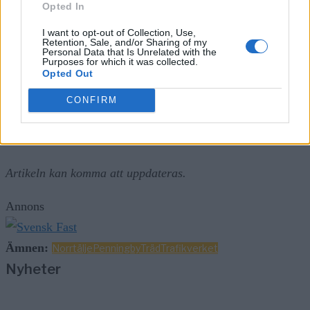
Opted In
väg för att åtgärda problemet.
I want to opt-out of Collection, Use,
Retention, Sale, and/or Sharing of my
Larmet registrerades klockan 07.03 på fredagsmorgonen
Personal Data that Is Unrelated with the
Purposes for which it was collected.
och arbetet beräknas pågå fram till klockan 09.00.
Opted Out
Annons
CONFIRM
Artikeln kan komma att uppdateras.
Annons
Ämnen:
Norrtälje
Penningby
Träd
Trafikverket
Nyheter