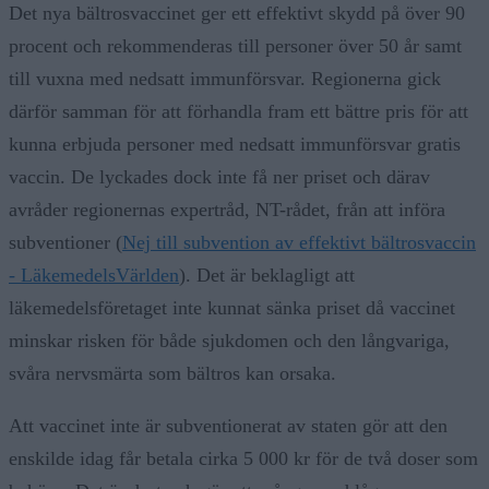
Det nya bältrosvaccinet ger ett effektivt skydd på över 90
procent och rekommenderas till personer över 50 år samt
till vuxna med nedsatt immunförsvar. Regionerna gick
därför samman för att förhandla fram ett bättre pris för att
kunna erbjuda personer med nedsatt immunförsvar gratis
vaccin. De lyckades dock inte få ner priset och därav
avråder regionernas expertråd, NT-rådet, från att införa
subventioner (
Nej till subvention av effektivt bältrosvaccin
- LäkemedelsVärlden
). Det är beklagligt att
läkemedelsföretaget inte kunnat sänka priset då vaccinet
minskar risken för både sjukdomen och den långvariga,
svåra nervsmärta som bältros kan orsaka.
Att vaccinet inte är subventionerat av staten gör att den
enskilde idag får betala cirka 5 000 kr för de två doser som