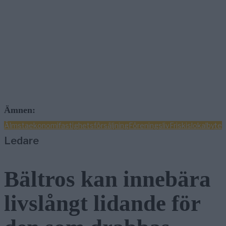
Ämnen:
Älmsta
ekonomi
fastighetsförsäljning
Föreningsliv
Friskis
lokalbyte
Ledare
Bältros kan innebära
livslångt lidande för