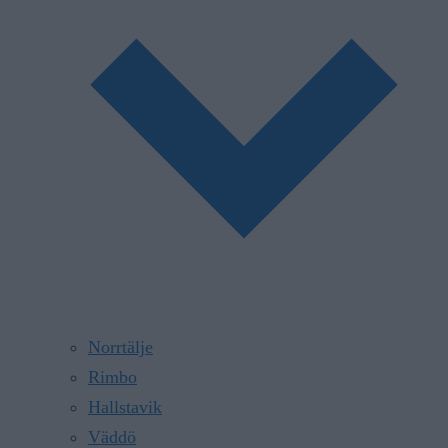
Norrtälje
Rimbo
Hallstavik
Väddö