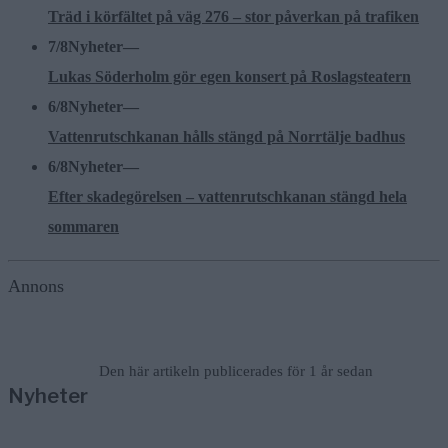
Träd i körfältet på väg 276 – stor påverkan på trafiken
7/8
Nyheter
—
Lukas Söderholm gör egen konsert på Roslagsteatern
6/8
Nyheter
—
Vattenrutschkanan hålls stängd på Norrtälje badhus
6/8
Nyheter
—
Efter skadegörelsen – vattenrutschkanan stängd hela
sommaren
Annons
Den här artikeln publicerades för 1 år sedan
Nyheter