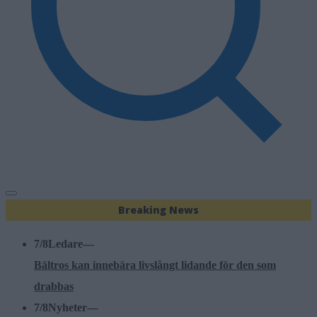
Breaking News
7/8
Ledare
—
Bältros kan innebära livslångt lidande för den som
drabbas
7/8
Nyheter
—