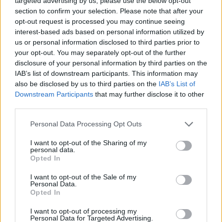
targeted advertising by us, please use the below opt-out
section to confirm your selection. Please note that after your
opt-out request is processed you may continue seeing
Daniel Rämsell
interest-based ads based on personal information utilized by
us or personal information disclosed to third parties prior to
daniel@alltomnorrtalje.se
your opt-out. You may separately opt-out of the further
disclosure of your personal information by third parties on the
IAB’s list of downstream participants. This information may
Annons
also be disclosed by us to third parties on the
IAB’s List of
Downstream Participants
that may further disclose it to other
third parties.
Lyssna
Personal Data Processing Opt Outs
I want to opt-out of the Sharing of my
Trafiken påverkas på väg 276 mellan Penningby och Överby i
personal data.
Opted In
riktning mot Norrtälje efter att toppen av ett träd delvis hamnat
i körfältet.
I want to opt-out of the Sale of my
Personal Data.
Opted In
Enligt Trafikverket har händelsen stor påverkan på
I want to opt-out of processing my
framkomligheten i riktning mot Norrtälje. Personal är på
Personal Data for Targeted Advertising.