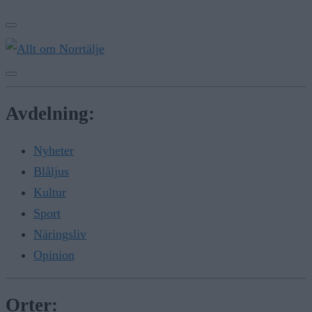
Avdelning:
Nyheter
Blåljus
Kultur
Sport
Näringsliv
Opinion
Orter: