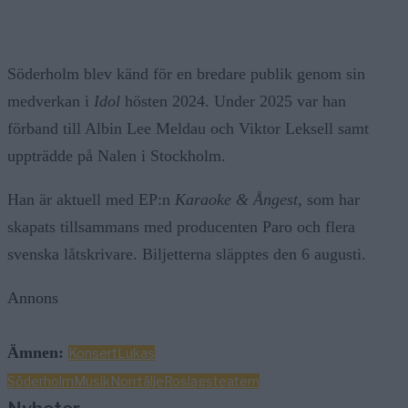
Söderholm blev känd för en bredare publik genom sin
medverkan i
Idol
hösten 2024. Under 2025 var han
förband till Albin Lee Meldau och Viktor Leksell samt
uppträdde på Nalen i Stockholm.
Han är aktuell med EP:n
Karaoke & Ångest
, som har
skapats tillsammans med producenten Paro och flera
svenska låtskrivare. Biljetterna släpptes den 6 augusti.
Annons
Ämnen:
Konsert
Lukas
Söderholm
Musik
Norrtälje
Roslagsteatern