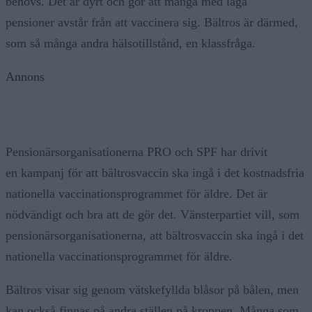
behövs. Det är dyrt och gör att många med låga
pensioner avstår från att vaccinera sig. Bältros är därmed,
som så många andra hälsotillstånd, en klassfråga.
Annons
Pensionärsorganisationerna PRO och SPF har drivit
en kampanj för att bältrosvaccin ska ingå i det kostnadsfria
nationella vaccinationsprogrammet för äldre. Det är
nödvändigt och bra att de gör det. Vänsterpartiet vill, som
pensionärsorganisationerna, att bältrosvaccin ska ingå i det
nationella vaccinationsprogrammet för äldre.
Bältros visar sig genom vätskefyllda blåsor på bålen, men
kan också finnas på andra ställen på kroppen. Många som