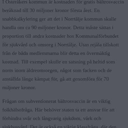
I Österåkers kommun är kostnaden för gratis bältrosvaccin
beräknad till 30 miljoner kronor första året. En
snabbkalkylering ger att det i Norrtälje kommun skulle
handla om ca 90 miljoner kronor. Detta måste sättas i
proportion till andra kostnader hos Kommunalförbundet
för sjukvård och omsorg i Norrtälje. Utan rejäla tillskott
från de båda medlemmarna blir detta en övermäktig
kostnad. Till exempel skulle en satsning på heltid som
norm inom äldreomsorgen, något som facken och de
anställda länge kämpat för, gå att genomföra för 70
miljoner kronor.
Frågan om subventionerat bältrosvaccin är en viktig
folkhälsofråga. Här behöver staten ta ett ansvar för att
förhindra svår och långvarig sjukdom, värk och
sjukhusvård. Det är också en viktig klassfråga, där den