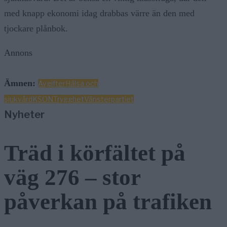
med knapp ekonomi idag drabbas värre än den med
tjockare plånbok.
Annons
Ämnen:
Avgifter
Hälsa och
sjukvård
KSON
Trygghet
Vänsterpartiet
Nyheter
Träd i körfältet på
väg 276 – stor
påverkan på trafiken