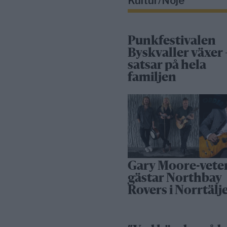
Kultur/Nöje
Punkfestivalen
Byskvaller växer 
satsar på hela
familjen
Gary Moore-vete
gästar Northbay
Rovers i Norrtälj