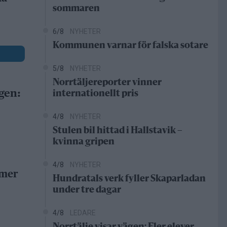
sommaren
6/8
NYHETER
Kommunen varnar för falska sotare
5/8
NYHETER
Norrtäljereporter vinner
gen:
internationellt pris
4/8
NYHETER
Stulen bil hittad i Hallstavik –
kvinna gripen
4/8
NYHETER
 mer
Hundratals verk fyller Skaparladan
under tre dagar
4/8
LEDARE