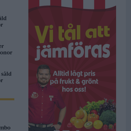
åld
or
er
ronor
 såld
or
Rimbo