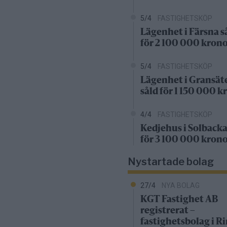
5/4
FASTIGHETSKÖP
Lägenhet i Färsna s
för 2 100 000 kron
5/4
FASTIGHETSKÖP
Lägenhet i Gransät
såld för 1 150 000 k
4/4
FASTIGHETSKÖP
Kedjehus i Solbacka
för 3 100 000 kron
Nystartade bolag
27/4
NYA BOLAG
KGT Fastighet AB
registrerat –
fastighetsbolag i 