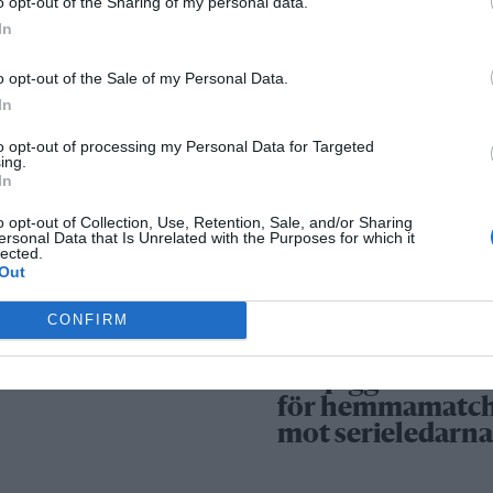
comeback – tar p
o opt-out of the Sharing of my personal data.
i styrelse
In
o opt-out of the Sale of my Personal Data.
In
Säkerhetslösninga
Norrtälje – allt fle
to opt-out of processing my Personal Data for Targeted
ing.
väljer inbrottslar
In
kameraövervakni
o opt-out of Collection, Use, Retention, Sale, and/or Sharing
passersystem
ersonal Data that Is Unrelated with the Purposes for which it
lected.
Out
Sport
CONFIRM
Rospiggarna lad
för hemmamatc
mot serieledarn