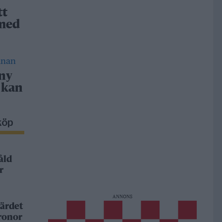
tt
 med
 ny
 kan
köp
åld
r
ANNONS
ärdet
kronor