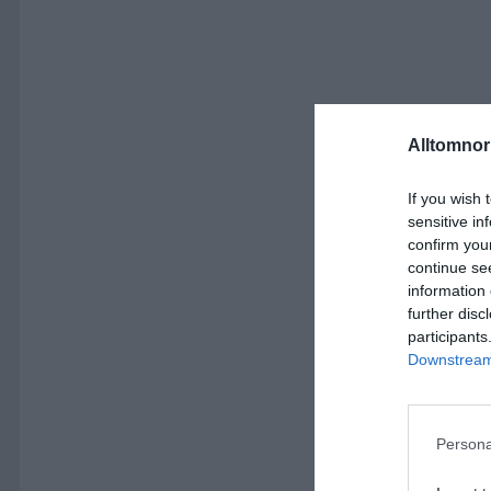
Alltomnorr
If you wish 
sensitive in
confirm you
continue se
information 
further disc
participants
Downstream 
Persona