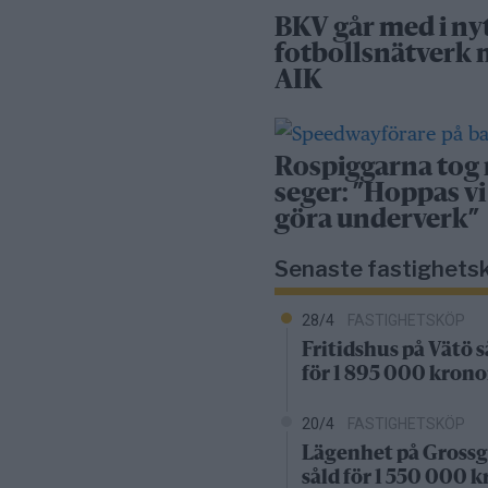
BKV går med i ny
fotbollsnätverk
AIK
Rospiggarna tog
seger: ”Hoppas vi
göra underverk”
Senaste fastighets
28/4
FASTIGHETSKÖP
Fritidshus på Vätö s
för 1 895 000 krono
20/4
FASTIGHETSKÖP
Lägenhet på Grossg
såld för 1 550 000 