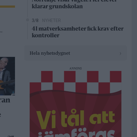
Norrtälje visar vägen: Fler elever
klarar grundskolan
3/8
NYHETER
41 matverksamheter fick krav efter
–
kontroller
›
Hela nyhetsdygnet
ANNONS
ran
e