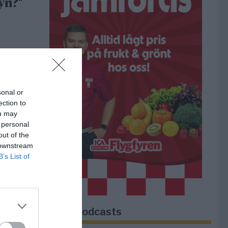
yn?”
sonal or
ection to
ou may
 personal
out of the
 downstream
B’s List of
a i
Lokala podcasts
 gör