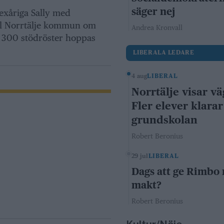
säger nej
exåriga Sally med
ill Norrtälje kommun om
Andrea Kronvall
r 300 stödröster hoppas
LIBERALA LEDARE
4 aug
LIBERAL
Norrtälje visar vä
Fler elever klarar
grundskolan
Robert Beronius
29 jul
LIBERAL
Dags att ge Rimbo
makt?
Robert Beronius