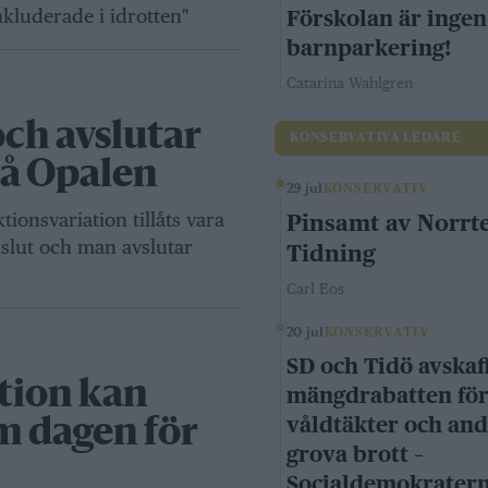
inkluderade i idrotten"
Förskolan är ingen
barnparkering!
Catarina Wahlgren
och avslutar
KONSERVATIVA LEDARE
på Opalen
29 jul
KONSERVATIV
onsvariation tillåts vara
Pinsamt av Norrte
 slut och man avslutar
Tidning
Carl Eos
20 jul
KONSERVATIV
SD och Tidö avskaf
tion kan
mängdrabatten fö
våldtäkter och an
m dagen för
grova brott –
Socialdemokrater