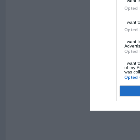
I want t
Opted 
I want t
Opted 
I want 
Advertis
Opted 
I want t
of my P
was col
Opted 