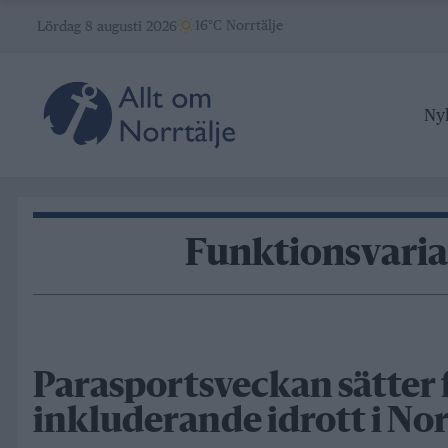
Skip
16°C Norrtälje
Lördag 8 augusti 2026
to
content
Ny
Funktionsvaria
Parasportsveckan sätter 
inkluderande idrott i Nor