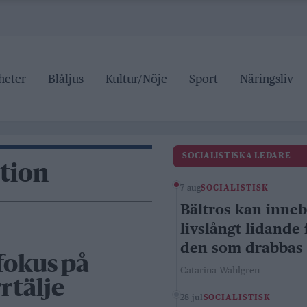
heter
Blåljus
Kultur/Nöje
Sport
Näringsliv
SOCIALISTISKA LEDARE
tion
7 aug
SOCIALISTISK
Bältros kan inne
livslångt lidande 
den som drabbas
fokus på
Catarina Wahlgren
rtälje
28 jul
SOCIALISTISK