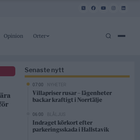
Opinion
Orter
Senaste nytt
07:00
NYHETER
Villapriser rusar – lägenheter
bära
backar kraftigt i Norrtälje
för
06:00
BLÅLJUS
Indraget körkort efter
parkeringsskada i Hallstavik