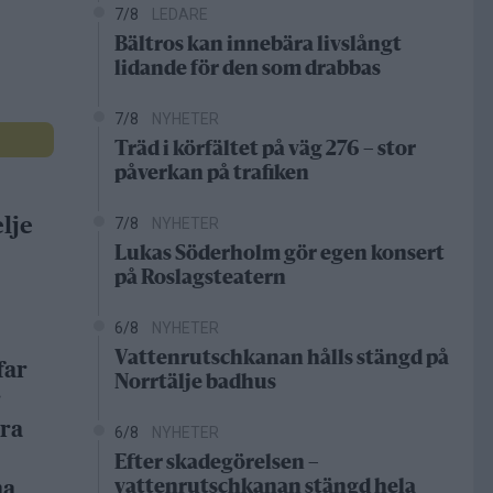
7/8
LEDARE
Bältros kan innebära livslångt
lidande för den som drabbas
7/8
NYHETER
Träd i körfältet på väg 276 – stor
påverkan på trafiken
lje
7/8
NYHETER
Lukas Söderholm gör egen konsert
på Roslagsteatern
6/8
NYHETER
Vattenrutschkanan hålls stängd på
far
Norrtälje badhus
r
dra
6/8
NYHETER
Efter skadegörelsen –
na
vattenrutschkanan stängd hela