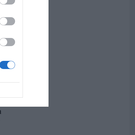
lats
r i
r
m,
ng och
dar
h
a