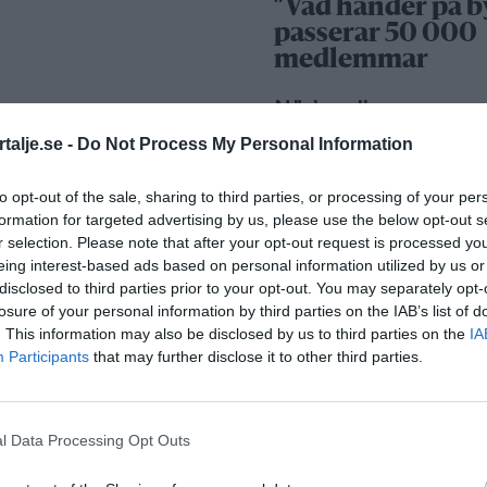
”Vad händer på b
passerar 50 000
medlemmar
Näringsliv
talje.se -
Do Not Process My Personal Information
to opt-out of the sale, sharing to third parties, or processing of your per
formation for targeted advertising by us, please use the below opt-out s
r selection. Please note that after your opt-out request is processed y
eing interest-based ads based on personal information utilized by us or
disclosed to third parties prior to your opt-out. You may separately opt-
losure of your personal information by third parties on the IAB’s list of
Så många är
. This information may also be disclosed by us to third parties on the
IA
långtidsarbetslös
Participants
that may further disclose it to other third parties.
Norrtälje
l Data Processing Opt Outs
Bino Drummond