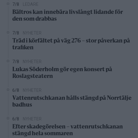
7/8
LEDARE
Bältros kan innebära livslångt lidande för
den som drabbas
7/8
NYHETER
Träd i körfältet på väg 276 – stor påverkan på
trafiken
7/8
NYHETER
Lukas Söderholm gör egen konsert på
Roslagsteatern
6/8
NYHETER
Vattenrutschkanan hålls stängd på Norrtälje
badhus
6/8
NYHETER
Efter skadegörelsen – vattenrutschkanan
stängd hela sommaren