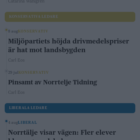
Catarina Wahlgren
KONSERVATIVA LEDARE
8 aug
KONSERVATIV
Miljöpartiets höjda drivmedelspriser
är hat mot landsbygden
Carl Eos
29 jul
KONSERVATIV
Pinsamt av Norrtelje Tidning
Carl Eos
LIBERALA LEDARE
4 aug
LIBERAL
Norrtälje visar vägen: Fler elever