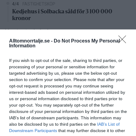
4/4
FASTIGHETSKÖP
Kedjehus i Solbacka såld för 3 100 000
kronor
Nystartade bolag
Alltomnorrtalje.se -
Do Not Process My Personal
Information
27/4
NYA BOLAG
KGT Fastighet AB registrerat –
fastighetsbolag i Rimbo
If you wish to opt-out of the sale, sharing to third parties, or
processing of your personal or sensitive information for
targeted advertising by us, please use the below opt-out
16/4
NYA BOLAG
section to confirm your selection. Please note that after your
Panthalassa Åre AB registrerat –
opt-out request is processed you may continue seeing
fastighetsförvaltning i Yxlan
interest-based ads based on personal information utilized by
us or personal information disclosed to third parties prior to
25/3
NYA BOLAG
your opt-out. You may separately opt-out of the further
Nytt fastighetsförvaltningsbolag registerat i
disclosure of your personal information by third parties on the
Norrtälje
IAB’s list of downstream participants. This information may
also be disclosed by us to third parties on the
IAB’s List of
Downstream Participants
that may further disclose it to other
25/3
NYA BOLAG