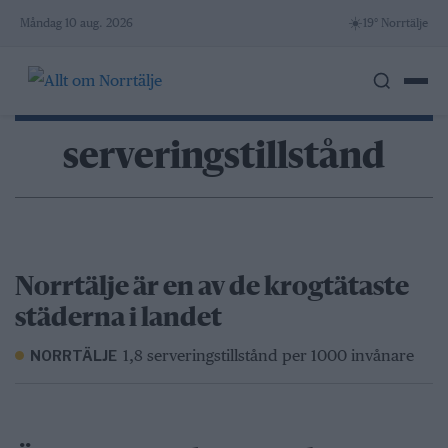
Skip
☀️
Måndag 10 aug. 2026
19° Norrtälje
to
content
serveringstillstånd
Norrtälje är en av de krogtätaste
städerna i landet
1,8 serveringstillstånd per 1000 invånare
NORRTÄLJE