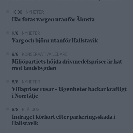
10:00
NYHETER
Här fotas vargen utanför Älmsta
9/8
NYHETER
Varg och björn utanför Hallstavik
8/8
KONSERVATIVA LEDARE
Miljöpartiets höjda drivmedelspriser är hat
mot landsbygden
8/8
NYHETER
Villapriser rusar – lägenheter backar kraftigt
i Norrtälje
8/8
BLÅLJUS
Indraget körkort efter parkeringsskada i
Hallstavik