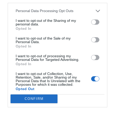
third parties.
Trålen 24 AB registrerat
Personal Data Processing Opt Outs
18/3
NYA BOLAG
NordHem Måleri AB registrerat –
I want to opt-out of the Sharing of my
personal data.
måleriföretag i Norrtälje
Opted In
Lokalt väder
I want to opt-out of the Sale of my
Personal Data.
Opted In
27°C
Klart
I want to opt-out of processing my
Personal Data for Targeted Advertising.
Opted In
09:00
10:00
11:00
12:00
13:00
14:00
1
I want to opt-out of Collection, Use,
‹
›
Retention, Sale, and/or Sharing of my
Personal Data that Is Unrelated with the
27°C
29°C
30°C
31°C
32°C
33°C
3
Purposes for which it was collected.
Opted Out
Senaste nytt
CONFIRM
11:22
NYHETER
Beronius: Så ska skolresultaten höjas i höst