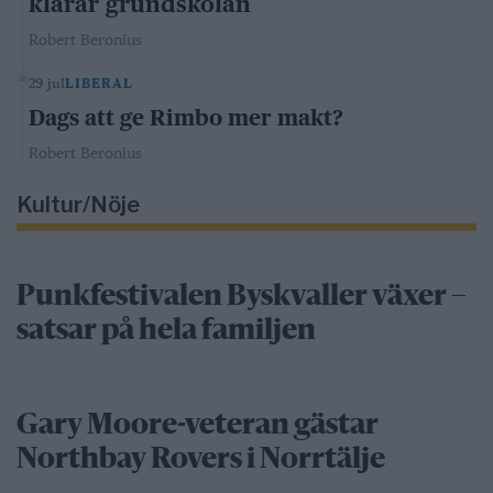
klarar grundskolan
Robert Beronius
29 jul
LIBERAL
Dags att ge Rimbo mer makt?
Robert Beronius
Kultur/Nöje
Punkfestivalen Byskvaller växer –
satsar på hela familjen
Gary Moore-veteran gästar
Northbay Rovers i Norrtälje