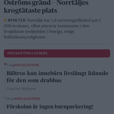
Öströms gränd – Norrtäljes
krogtätaste plats
Norrtälje har 1,9 serveringstillstånd per 1
NYHETER
000 invånare, vilket placerar kommunen i den
krogtätaste tredjedelen i Sverige, enligt
Folkhälsomyndigheten.
SOCIALISTISKA LEDARE
7 aug
SOCIALISTISK
Bältros kan innebära livslångt lidande
för den som drabbas
Catarina Wahlgren
28 jul
SOCIALISTISK
Förskolan är ingen barnparkering!