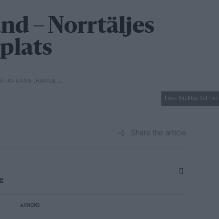
nd – Norrtäljes
plats
– AV DANIEL RÄMSELL
03
Foto: Nicklas Salmi
Share the article
e
ANNONS