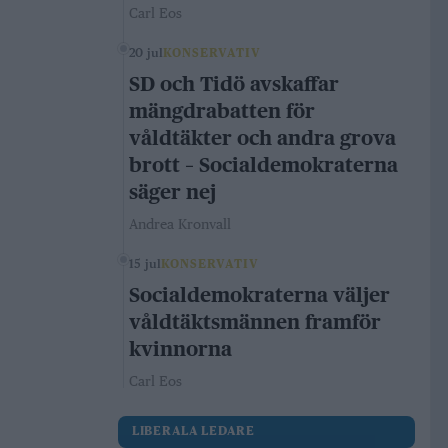
Carl Eos
20 jul
KONSERVATIV
SD och Tidö avskaffar
mängdrabatten för
våldtäkter och andra grova
brott – Socialdemokraterna
säger nej
Andrea Kronvall
15 jul
KONSERVATIV
Socialdemokraterna väljer
våldtäktsmännen framför
kvinnorna
Carl Eos
LIBERALA LEDARE