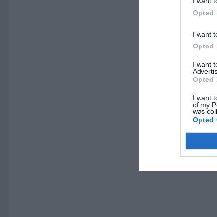
I want t
Opted 
I want t
Opted 
I want 
Advertis
Opted 
I want t
of my P
was col
Opted 