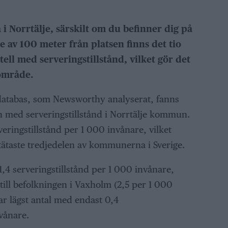
 i Norrtälje, särskilt om du befinner dig på
 av 100 meter från platsen finns det tio
tell med serveringstillstånd, vilket gör det
område.
databas, som Newsworthy analyserat, fanns
len med serveringstillstånd i Norrtälje kommun.
veringstillstånd per 1 000 invånare, vilket
taste tredjedelen av kommunerna i Sverige.
,4 serveringstillstånd per 1 000 invånare,
e till befolkningen i Vaxholm (2,5 per 1 000
 lägst antal med endast 0,4
vånare.