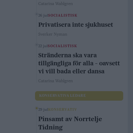
Catarina Wahlgren
26 jul
SOCIALISTISK
Privatisera inte sjukhuset
Sverker Nyman
22 jul
SOCIALISTISK
Stränderna ska vara
tillgängliga för alla – oavsett
vi vill bada eller dansa
Catarina Wahlgren
KONSERVATIVA LEDARE
29 jul
KONSERVATIV
Pinsamt av Norrtelje
Tidning