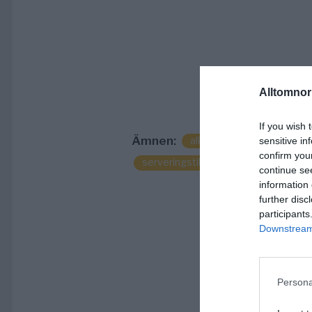
Alltomnorr
If you wish 
Ämnen:
alkohol
folkhälsomynd
sensitive in
confirm you
serveringstillstånd
continue se
information 
further disc
participants
Downstream 
Persona