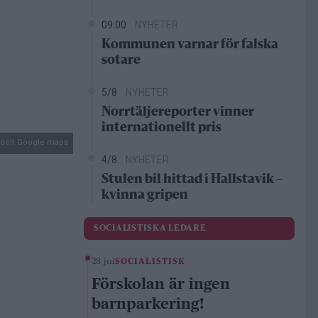
09:00
NYHETER
Kommunen varnar för falska
sotare
5/8
NYHETER
Norrtäljereporter vinner
internationellt pris
n och Google maps
4/8
NYHETER
Stulen bil hittad i Hallstavik –
kvinna gripen
SOCIALISTISKA LEDARE
28 jul
SOCIALISTISK
Förskolan är ingen
barnparkering!