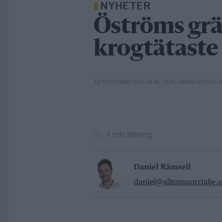
NYHETER
Öströms grä
krogtätaste 
UPPDATERAD 2025-08-20
,
PUBLICERAD 2025-01-
1 min läsning
Daniel Rämsell
daniel@alltomnorrtalje.s