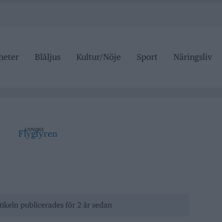
heter
Blåljus
Kultur/Nöje
Sport
Näringsliv
ipen
rrtälje badhus
anan stängd hela sommaren
 pris
ANNONS
ipen
rrtälje badhus
tikeln publicerades för 2 år sedan