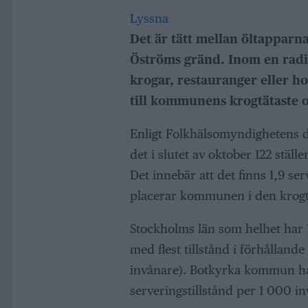
Lyssna
Det är tätt mellan öltapparna
Öströms gränd. Inom en radie
krogar, restauranger eller ho
till kommunens krogtätaste 
Enligt Folkhälsomyndighetens 
det i slutet av oktober 122 stäl
Det innebär att det finns 1,9 ser
placerar kommunen i den krogtä
Stockholms län som helhet har 1
med flest tillstånd i förhålland
invånare). Botkyrka kommun har
serveringstillstånd per 1 000 in