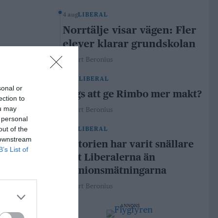
4 aug
LIBERAL
Norrtälje visar vägen: Fler
elever klarar grundskolan
Robert Beronius
29 jul
LIBERAL
sonal or
Dags att ge Rimbo mer makt?
ection to
ou may
Robert Beronius
 personal
out of the
21 jul
LIBERAL
 downstream
Historien har varit snällare
B’s List of
mot Liberalerna än
opinionsmätningarna
Robert Beronius
ANNONS