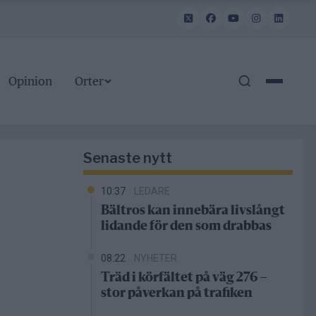
Opinion
Orter
Senaste nytt
10:37
LEDARE
Bältros kan innebära livslångt
lidande för den som drabbas
08:22
NYHETER
Träd i körfältet på väg 276 –
stor påverkan på trafiken