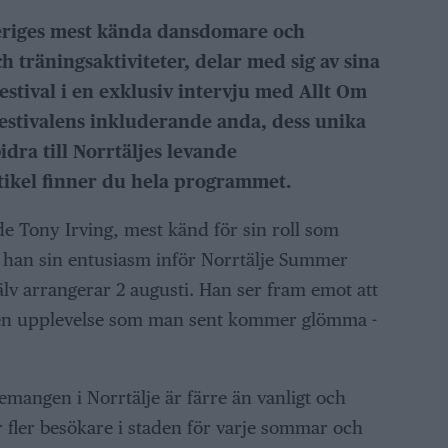
eriges mest kända dansdomare och
 träningsaktiviteter, delar med sig av sina
stival i en exklusiv intervju med Allt Om
festivalens inkluderande anda, dess unika
bidra till Norrtäljes levande
ikel finner du hela programmet.
de Tony Irving, mest känd för sin roll som
e han sin entusiasm inför Norrtälje Summer
lv arrangerar 2 augusti. Han ser fram emot att
 en upplevelse som man sent kommer glömma -
mangen i Norrtälje är färre än vanligt och
r fler besökare i staden för varje sommar och