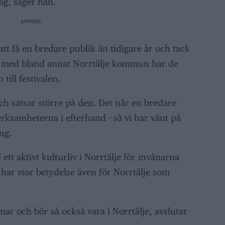
lag, säger han.
ANNONS
 att få en bredare publik än tidigare år och tack
 med bland annat Norrtälje kommun har de
till festivalen.
 och satsar större på den. Det når en bredare
 verksamheterna i efterhand - så vi har vänt på
ng.
 ett aktivt kulturliv i Norrtälje för invånarna
har stor betydelse även för Norrtälje som
ar och bör så också vara i Norrtälje, avslutar