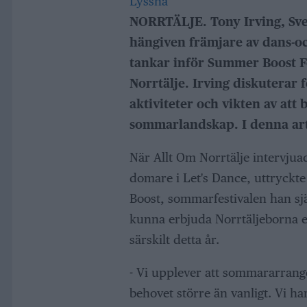
Lyssna
NORRTÄLJE. Tony Irving, Sv
hängiven främjare av dans-och
tankar inför Summer Boost Fe
Norrtälje. Irving diskuterar 
aktiviteter och vikten av att 
sommarlandskap. I denna art
När Allt Om Norrtälje intervjua
domare i Let's Dance, uttryckt
Boost, sommarfestivalen han sjä
kunna erbjuda Norrtäljeborna
särskilt detta år.
- Vi upplever att sommararrange
behovet större än vanligt. Vi ha