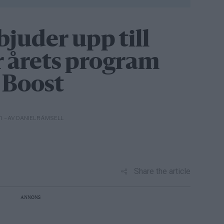
bjuder upp till
r årets program
 Boost
– AV DANIEL RÄMSELL
31
Share the article
ANNONS