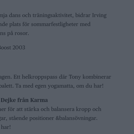
ja dans och träningsaktivitet, bidrar Irving
evande plats för sommarfestligheter med
s på rosor.
Boost 2003
sdagen. Ett helkroppspass där Tony kombinerar
 balett. Ta med egen yogamatta, om du har!
 Dejke från Karma
ner för att stärka och balansera kropp och
ar, stående positioner &balansövningar.
har!