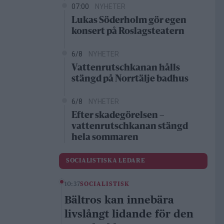
07:00
NYHETER
Lukas Söderholm gör egen
konsert på Roslagsteatern
6/8
NYHETER
Vattenrutschkanan hålls
stängd på Norrtälje badhus
6/8
NYHETER
Efter skadegörelsen –
vattenrutschkanan stängd
hela sommaren
SOCIALISTISKA LEDARE
10:37
SOCIALISTISK
Bältros kan innebära
livslångt lidande för den