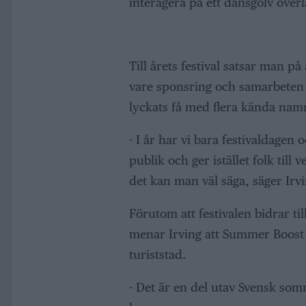
interagera på ett dansgolv över
Till årets festival satsar man på
vare sponsring och samarbeten
lyckats få med flera kända namn 
- I år har vi bara festivaldagen
publik och ger istället folk till
det kan man väl säga, säger Irvi
Förutom att festivalen bidrar till
menar Irving att Summer Boost 
turiststad.
- Det är en del utav Svensk somm