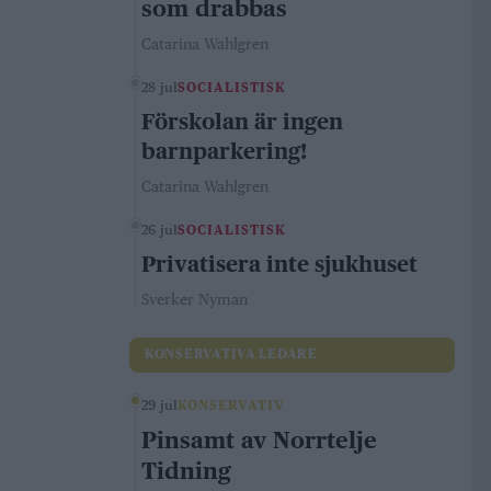
som drabbas
Catarina Wahlgren
28 jul
SOCIALISTISK
Förskolan är ingen
barnparkering!
Catarina Wahlgren
26 jul
SOCIALISTISK
Privatisera inte sjukhuset
Sverker Nyman
KONSERVATIVA LEDARE
29 jul
KONSERVATIV
Pinsamt av Norrtelje
Tidning