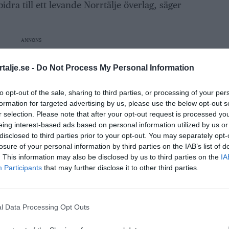
bidra till ett levande Norrtälje överlag, säger
ANNONS
 av festivalen, enligt Irving, är den bredd av
talje.se -
Do Not Process My Personal Information
erbjuds.
to opt-out of the sale, sharing to third parties, or processing of your per
formation for targeted advertising by us, please use the below opt-out s
vår svenska landslagskapten i Hip Hop, som i
r selection. Please note that after your opt-out request is processed y
tig tjej, Elvira, som skall få hålla ett par klasser
eing interest-based ads based on personal information utilized by us or
disclosed to third parties prior to your opt-out. You may separately opt-
Hip Hop. Förutom det så kommer Mevalins
losure of your personal information by third parties on the IAB’s list of
 sig för hela staden, säger Irving.
. This information may also be disclosed by us to third parties on the
IA
Participants
that may further disclose it to other third parties.
r nyckelord för festivalen och Irving
kall ligga i fokus.
l Data Processing Opt Outs
utmaning och provar på eller så tycker man att