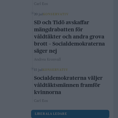
Carl Eos
20 jul
KONSERVATIV
SD och Tidö avskaffar
mängdrabatten för
våldtäkter och andra grova
brott – Socialdemokraterna
säger nej
Andrea Kronvall
15 jul
KONSERVATIV
Socialdemokraterna väljer
våldtäktsmännen framför
kvinnorna
Carl Eos
LIBERALA LEDARE