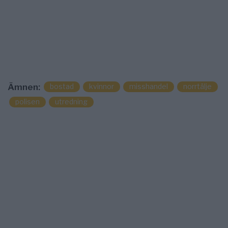
bostad
kvinnor
misshandel
norrtälje
Ämnen:
polisen
utredning