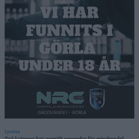
Lyssna
Två kvinnor har anmält varandra för misshandel